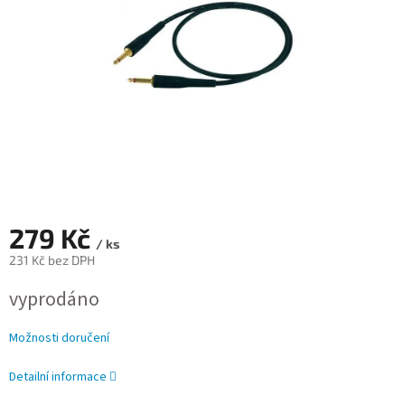
279 Kč
/ ks
231 Kč bez DPH
Měrná
vyprodáno
cena:
Možnosti doručení
Detailní informace