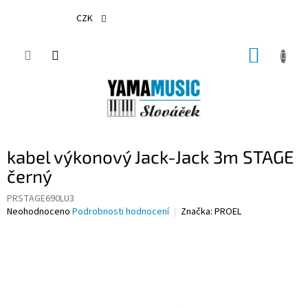
Přejít
na
CZK
obsah
NÁKUP
KOŠÍK
kabel výkonový Jack-Jack 3m STAGE
černý
PRSTAGE690LU3
Průměrné
Neohodnoceno
Podrobnosti hodnocení
Značka:
PROEL
hodnocení
produktu
je
0,0
z
5
hvězdiček.