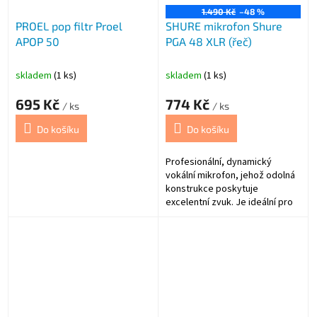
1.490 Kč
–48 %
PROEL pop filtr Proel
SHURE mikrofon Shure
APOP 50
PGA 48 XLR (řeč)
skladem
(1 ks)
skladem
(1 ks)
695 Kč
774 Kč
/ ks
/ ks
Do košíku
Do košíku
Profesionální, dynamický
vokální mikrofon, jehož odolná
konstrukce poskytuje
excelentní zvuk. Je ideální pro
snímání mluveného slova a
karaoke.