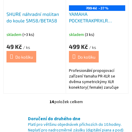
799 Kč
–37 %
SHURE náhradní molitan
YAMAHA
do koule SM58/BETA58
POCKETRAKPRXLR
mikrofonní adaptér
skladem
(>3 ks)
skladem
(3 ks)
49 Kč
499 Kč
/ ks
/ ks
Do košíku
Do košíku
Profesionální propojovací
zařízení Yamaha PR-XLR se
dvěma symetrickýmy XLR
konektory( female) zaručuje
čistý a šumem nerušený signál
a dlouhou životnost díky
14
položek celkem
O
robustnímu opláštění a
v
kvalitním kontaktům. Určeno
l
pro připojení dvou externích
Doručení do druhého dne
á
profesionálních mikrofonů k
Platí pro většinu objednávek příchozích do 10.hodiny.
d
záznamíku YAMAHA
Neplatí pro nadrozměrné zásilky (digitální piana a pod)