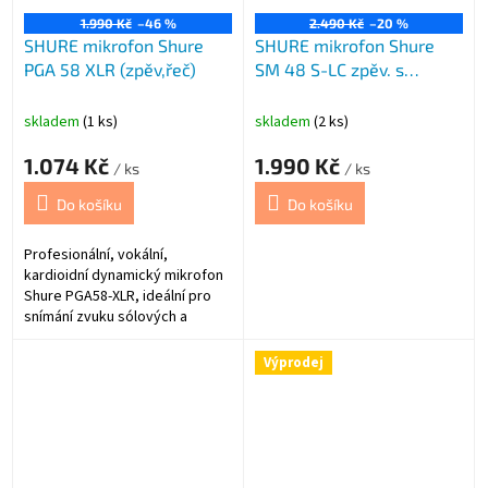
1.990 Kč
–46 %
2.490 Kč
–20 %
SHURE mikrofon Shure
SHURE mikrofon Shure
PGA 58 XLR (zpěv,řeč)
SM 48 S-LC zpěv. s
vypínačem
skladem
(1 ks)
skladem
(2 ks)
1.074 Kč
1.990 Kč
/ ks
/ ks
Do košíku
Do košíku
Profesionální, vokální,
kardioidní dynamický mikrofon
Shure PGA58-XLR, ideální pro
snímání zvuku sólových a
doprovodných vokálů.
Výprodej