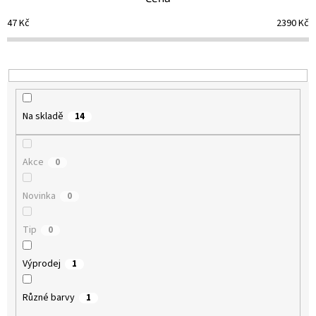
r
o
47
Kč
2390
Kč
d
u
k
t
ů
Na skladě
14
Akce
0
Novinka
0
Tip
0
Výprodej
1
Různé barvy
1