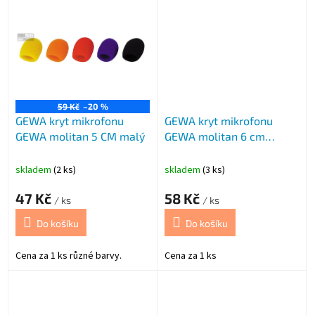
baterii
59 Kč
–20 %
GEWA kryt mikrofonu
GEWA kryt mikrofonu
GEWA molitan 5 CM malý
GEWA molitan 6 cm
střední
skladem
(2 ks)
skladem
(3 ks)
47 Kč
58 Kč
/ ks
/ ks
Do košíku
Do košíku
Cena za 1 ks různé barvy.
Cena za 1 ks