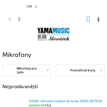
Přejít
na
CZK
obsah
NÁKUP
KOŠÍK
Mikrofony
Mikrofony pro
Protivětrné kryty
zpěv
Nejprodávanější
SHURE náhradní molitan do koule SM58/BETA58
skladem
(>3 ks)