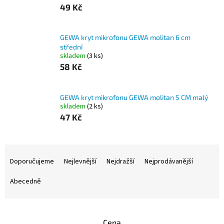
49 Kč
GEWA kryt mikrofonu GEWA molitan 6 cm
střední
skladem
(3 ks)
58 Kč
GEWA kryt mikrofonu GEWA molitan 5 CM malý
skladem
(2 ks)
47 Kč
Ř
a
Doporučujeme
Nejlevnější
Nejdražší
Nejprodávanější
z
e
Abecedně
n
í
p
Cena