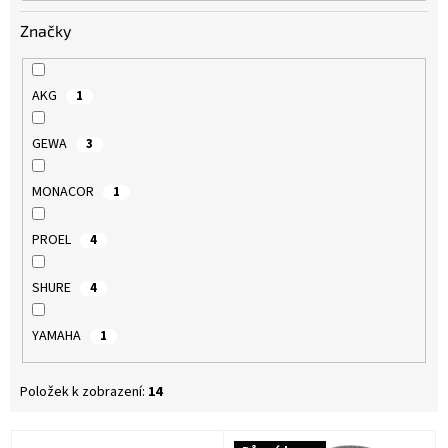
Značky
AKG
1
GEWA
3
MONACOR
1
PROEL
4
SHURE
4
YAMAHA
1
Položek k zobrazení:
14
V