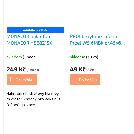
349 Kč
–28 %
MONACOR mikrofon
PROEL kryt mikrofonu
MONACOR HSE821SX
Proel WS 6MBK pr.45x65
černý
skladem
(1 sada)
skladem
(>3 ks)
249 Kč
49 Kč
/ sada
/ ks
Do košíku
Do košíku
Náhradní elektretový hlavový
mikrofon vhodný pro vokální a
řečové aplikace.