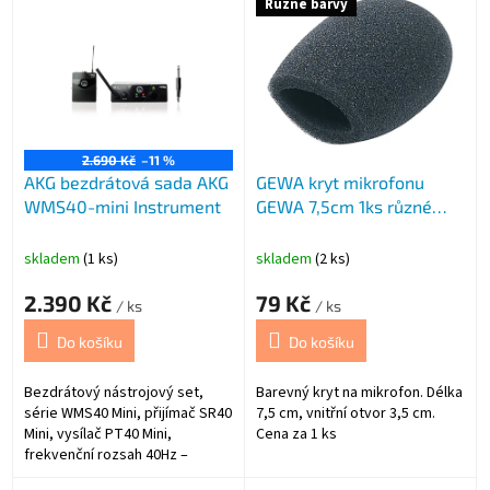
Různé barvy
ý
p
i
s
p
r
o
2.690 Kč
–11 %
AKG bezdrátová sada AKG
GEWA kryt mikrofonu
d
WMS40-mini Instrument
GEWA 7,5cm 1ks různé
u
barvy
k
t
skladem
(1 ks)
skladem
(2 ks)
ů
2.390 Kč
79 Kč
/ ks
/ ks
Do košíku
Do košíku
Bezdrátový nástrojový set,
Barevný kryt na mikrofon. Délka
série WMS40 Mini, přijímač SR40
7,5 cm, vnitřní otvor 3,5 cm.
Mini, vysílač PT40 Mini,
Cena za 1 ks
frekvenční rozsah 40Hz –
20kHz, provoz až 30h na 1xAA