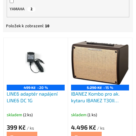
YAMAHA
2
Položek k zobrazení:
10
V
ý
p
i
s
p
r
o
499 Kč
–20 %
5.290 Kč
–15 %
LINE6 adaptér napájení
IBANEZ Kombo pro ak.
d
LINE6 DC 1G
kytaru IBANEZ T30II
u
Troubador
k
t
skladem
(2 ks)
skladem
(1 ks)
ů
399 Kč
4.496 Kč
/ ks
/ ks