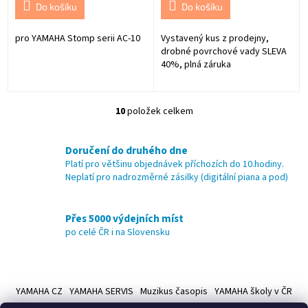
Do košíku
Do košíku
pro YAMAHA Stomp serii AC-10
Vystavený kus z prodejny,
drobné povrchové vady SLEVA
40%, plná záruka
10
položek celkem
O
v
l
Doručení do druhého dne
á
Platí pro většinu objednávek příchozích do 10.hodiny.
d
Neplatí pro nadrozměrné zásilky (digitální piana a pod)
a
c
í
Přes 5000 výdejních míst
p
po celé ČR i na Slovensku
r
v
k
Z
y
á
v
YAMAHA CZ
YAMAHA SERVIS
Muzikus časopis
YAMAHA školy v ČR
ý
p