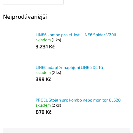
Nejprodávanější
LINE6 kombo pro el. kyt. LINE6 Spider V20II
skladem
(1 ks)
3.231 Kč
LINE6 adaptér napájení LINE6 DC 1G
skladem
(2 ks)
399 Kč
PROEL Stojan pro kombo nebo monitor EL620
skladem
(2 ks)
879 Kč
Ř