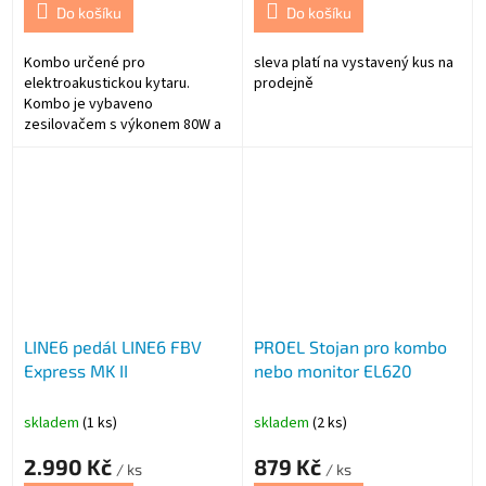
Do košíku
Do košíku
Kombo určené pro
sleva platí na vystavený kus na
elektroakustickou kytaru.
prodejně
Kombo je vybaveno
zesilovačem s výkonem 80W a
osazeny je jedním 8 ''basovým
a jedním 1'' výškovým
reproduktorem
LINE6 pedál LINE6 FBV
PROEL Stojan pro kombo
Express MK II
nebo monitor EL620
skladem
(1 ks)
skladem
(2 ks)
2.990 Kč
879 Kč
/ ks
/ ks