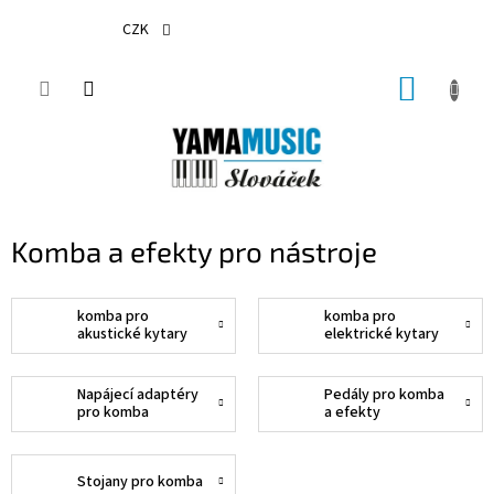
Přejít
na
CZK
obsah
NÁKUP
KOŠÍK
Komba a efekty pro nástroje
komba pro
komba pro
akustické kytary
elektrické kytary
Napájecí adaptéry
Pedály pro komba
pro komba
a efekty
Stojany pro komba