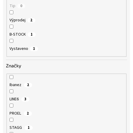
Tip
0
Výprodej
2
B-STOCK
1
Vystaveno
1
Značky
Ibanez
2
LINE6
3
PROEL
2
STAGG
1