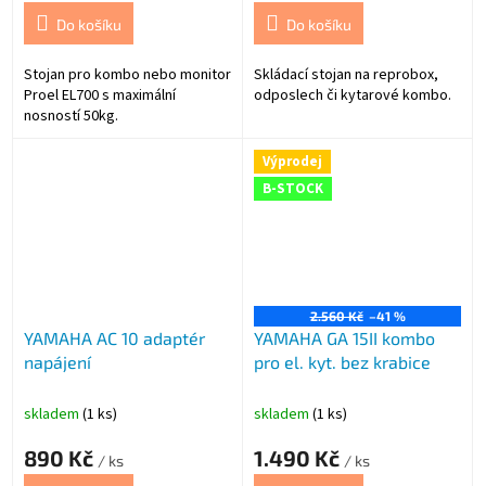
Do košíku
Do košíku
Stojan pro kombo nebo monitor
Skládací stojan na reprobox,
Proel EL700 s maximální
odposlech či kytarové kombo.
nosností 50kg.
Výprodej
B-STOCK
2.560 Kč
–41 %
YAMAHA AC 10 adaptér
YAMAHA GA 15II kombo
napájení
pro el. kyt. bez krabice
skladem
(1 ks)
skladem
(1 ks)
890 Kč
1.490 Kč
/ ks
/ ks