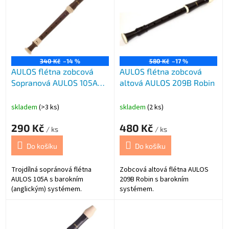
p
i
s
p
r
o
340 Kč
–14 %
580 Kč
–17 %
AULOS flétna zobcová
AULOS flétna zobcová
d
Sopranová AULOS 105A
altová AULOS 209B Robin
u
Bel Cant
k
t
skladem
(>3 ks)
skladem
(2 ks)
ů
290 Kč
480 Kč
/ ks
/ ks
Do košíku
Do košíku
Trojdílná sopránová flétna
Zobcová altová flétna AULOS
AULOS 105A s barokním
209B Robin s barokním
(anglickým) systémem.
systémem.