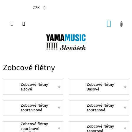
Přejít
na
CZK
obsah
NÁKUP
KOŠÍK
Zobcové flétny
Zobcové flétny
Zobcové flétny
altové
Basové
Zobcové flétny
Zobcové flétny
sopráninové
sopránové
Zobcové flétny
Zobcové flétny
sopránové
tenorová