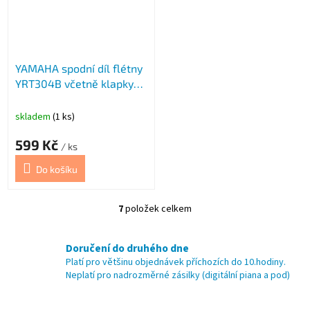
YAMAHA spodní díl flétny
YRT304B včetně klapky
C/C
skladem
(1 ks)
599 Kč
/ ks
Do košíku
7
položek celkem
O
v
l
Doručení do druhého dne
á
Platí pro většinu objednávek příchozích do 10.hodiny.
d
Neplatí pro nadrozměrné zásilky (digitální piana a pod)
a
c
í