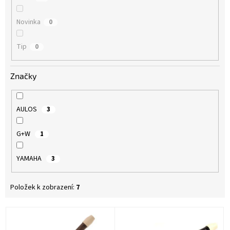
Novinka
0
Tip
0
Značky
AULOS
3
G+W
1
YAMAHA
3
Položek k zobrazení:
7
V
ý