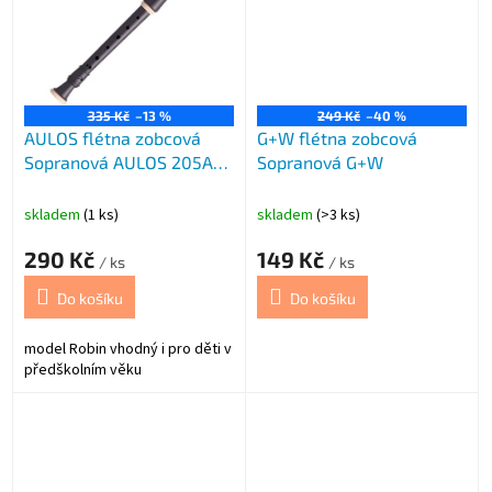
335 Kč
–13 %
249 Kč
–40 %
AULOS flétna zobcová
G+W flétna zobcová
Sopranová AULOS 205A
Sopranová G+W
Robin
skladem
(1 ks)
skladem
(>3 ks)
290 Kč
149 Kč
/ ks
/ ks
Do košíku
Do košíku
model Robin vhodný i pro děti v
předškolním věku