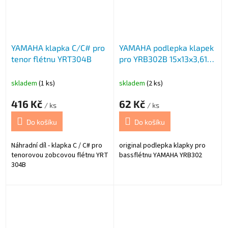
YAMAHA klapka C/C# pro
YAMAHA podlepka klapek
tenor flétnu YRT304B
pro YRB302B 15x13x3,61
mm
skladem
(1 ks)
skladem
(2 ks)
416 Kč
62 Kč
/ ks
/ ks
Do košíku
Do košíku
Náhradní díl - klapka C / C# pro
original podlepka klapky pro
tenorovou zobcovou flétnu YRT
bassflétnu YAMAHA YRB302
304B