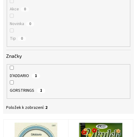
Akce
0
Novinka
0
Tip
0
Značky
D'ADDARIO
1
GORSTRINGS
1
Položek k zobrazení:
2
V
ý
p