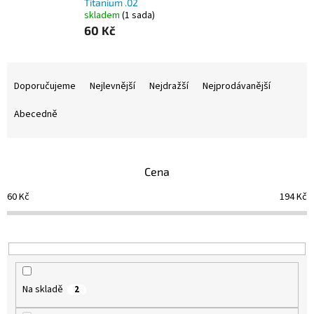
Titanium .02
skladem
(1 sada)
60 Kč
Ř
a
Doporučujeme
Nejlevnější
Nejdražší
Nejprodávanější
z
e
Abecedně
n
í
p
Cena
r
o
60
Kč
194
Kč
d
u
k
t
ů
Na skladě
2