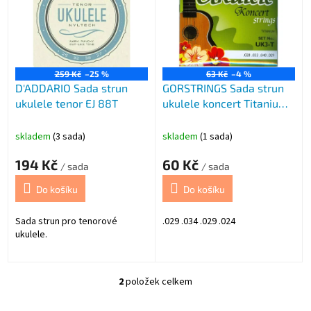
i
s
p
r
o
259 Kč
–25 %
63 Kč
–4 %
D'ADDARIO Sada strun
GORSTRINGS Sada strun
d
ukulele tenor EJ 88T
ukulele koncert Titanium
u
.02
k
t
skladem
(3 sada)
skladem
(1 sada)
ů
194 Kč
60 Kč
/ sada
/ sada
Do košíku
Do košíku
Sada strun pro tenorové
.029 .034 .029 .024
ukulele.
2
položek celkem
O
v