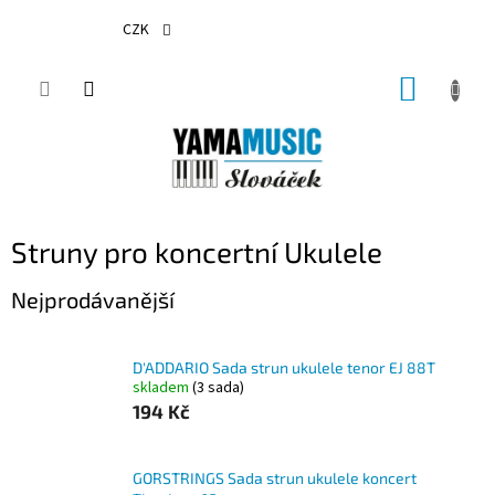
Přejít
na
CZK
obsah
NÁKUP
KOŠÍK
Struny pro koncertní Ukulele
Nejprodávanější
D'ADDARIO Sada strun ukulele tenor EJ 88T
skladem
(3 sada)
194 Kč
GORSTRINGS Sada strun ukulele koncert