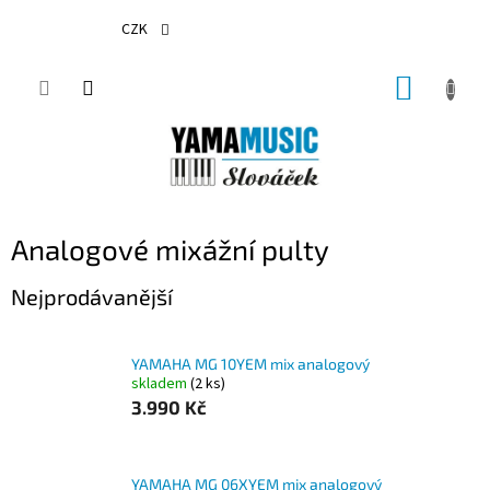
Přejít
na
CZK
obsah
NÁKUP
KOŠÍK
Analogové mixážní pulty
Nejprodávanější
YAMAHA MG 10YEM mix analogový
skladem
(2 ks)
3.990 Kč
YAMAHA MG 06XYEM mix analogový