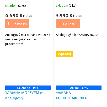
skladem
(1 ks)
skladem
(2 ks)
4.490 Kč
3.990 Kč
/ ks
/ ks
Do košíku
Do košíku
Analogový mix Yamaha MG06 X s
Analogový mix YAMAHA MG10
vestavěným efektovým
procesorem
Výprodej
13.890 Kč
–14 %
799 Kč
–37 %
YAMAHA MG 16YEM mix
YAMAHA
analogový
POCKETRAKPRXLR
mikrofonní adaptér