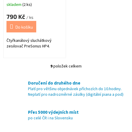
skladem
(2 ks)
790 Kč
/ ks
Do košíku
Čtyřkanálový sluchátkový
zesilovač PreSonus HP4.
9
položek celkem
O
v
l
Doručení do druhého dne
á
Platí pro většinu objednávek příchozích do 10.hodiny.
d
Neplatí pro nadrozměrné zásilky (digitální piana a pod)
a
c
í
Přes 5000 výdejních míst
p
po celé ČR i na Slovensku
r
v
k