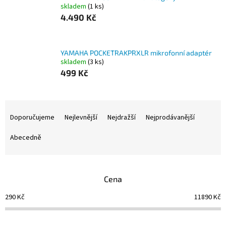
skladem
(1 ks)
4.490 Kč
YAMAHA POCKETRAKPRXLR mikrofonní adaptér
skladem
(3 ks)
499 Kč
Ř
a
Doporučujeme
Nejlevnější
Nejdražší
Nejprodávanější
z
e
Abecedně
n
í
p
Cena
r
o
290
Kč
11890
Kč
d
u