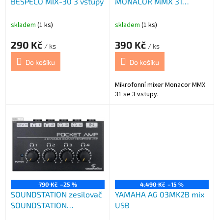
BESPECO MIX-30 3 vstupy
MONACOR MMX 31
u
3vstupy
k
t
skladem
(1 ks)
skladem
(1 ks)
ů
290 Kč
390 Kč
/ ks
/ ks
Do košíku
Do košíku
Mikrofonní mixer Monacor MMX
31 se 3 vstupy.
790 Kč
–25 %
4.490 Kč
–15 %
SOUNDSTATION zesilovač
YAMAHA AG 03MK2B mix
SOUNDSTATION
USB
sluchátkový Po