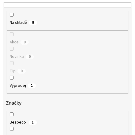
k
t
ů
Na skladě
9
Akce
0
Novinka
0
Tip
0
Výprodej
1
Značky
Bespeco
1