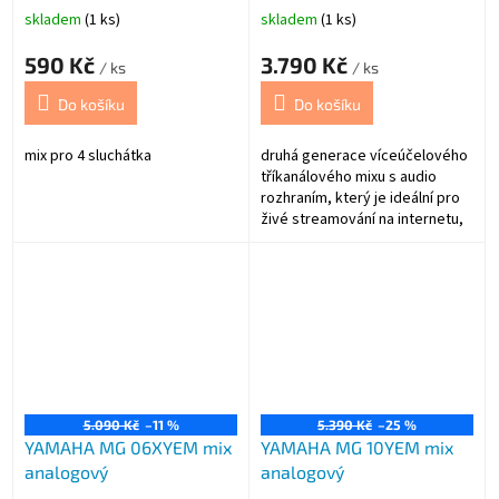
skladem
(1 ks)
skladem
(1 ks)
590 Kč
3.790 Kč
/ ks
/ ks
Do košíku
Do košíku
mix pro 4 sluchátka
druhá generace víceúčelového
tříkanálového mixu s audio
rozhraním, který je ideální pro
živé streamování na internetu,
webové online komunikace,
tvorbu podcastů nebo základní
hudební produkci s intuitivním a
jednoduchým ovládáním a
mnoha možnostmi
5.090 Kč
–11 %
5.390 Kč
–25 %
YAMAHA MG 06XYEM mix
YAMAHA MG 10YEM mix
analogový
analogový