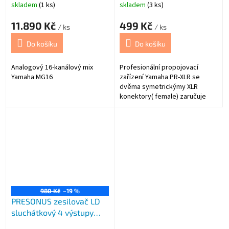
skladem
(1 ks)
skladem
(3 ks)
11.890 Kč
499 Kč
/ ks
/ ks
Do košíku
Do košíku
Analogový 16-kanálový mix
Profesionální propojovací
Yamaha MG16
zařízení Yamaha PR-XLR se
dvěma symetrickýmy XLR
konektory( female) zaručuje
čistý a šumem nerušený signál
a dlouhou životnost díky
robustnímu opláštění a
kvalitním kontaktům. Určeno
pro připojení dvou externích
profesionálních mikrofonů k
záznamíku YAMAHA
POCKETRAK
980 Kč
–19 %
PRESONUS zesilovač LD
sluchátkový 4 výstupy
HPA4