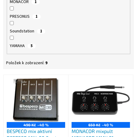
MONACOR
1
PRESONUS
1
Soundstation
1
YAMAHA
5
Položek k zobrazení:
9
V
ý
p
i
s
p
r
o
490 Kč
–40 %
650 Kč
–40 %
BESPECO mix aktivní
MONACOR mixpult
d