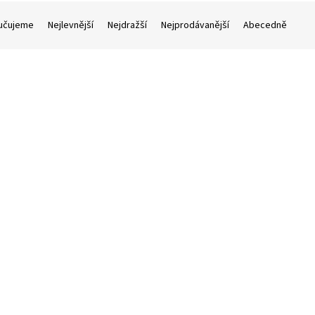
učujeme
Nejlevnější
Nejdražší
Nejprodávanější
Abecedně
 pro Cajon PREMIUM 53x31x31
GEWA
skladem
(1 ks)
20 Kč
Do košíku
/ ks