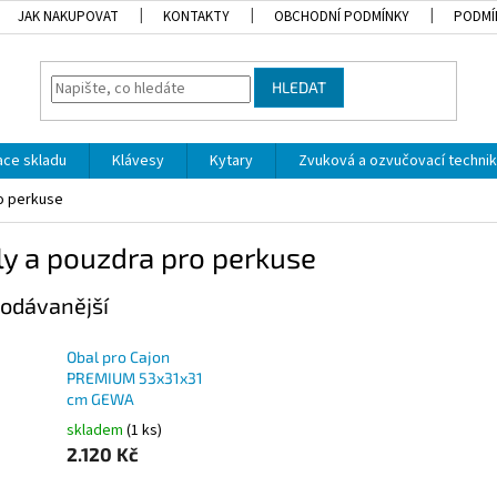
JAK NAKUPOVAT
KONTAKTY
OBCHODNÍ PODMÍNKY
PODMÍ
HLEDAT
dace skladu
Klávesy
Kytary
Zvuková a ozvučovací techni
o perkuse
y a pouzdra pro perkuse
odávanější
Obal pro Cajon
PREMIUM 53x31x31
cm GEWA
skladem
(1 ks)
2.120 Kč