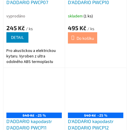
D'ADDARIO PWCP07
D'ADDARIO PWCP10
vyprodáno
skladem
(1 ks)
245 Kč
495 Kč
/ ks
/ ks
DETAIL
Do košíku
Pro akustickou a elektrickou
kytaru. Vyroben z ultra
odolného ABS termoplastu
540 Kč
–25 %
540 Kč
–25 %
D'ADDARIO kapodastr
D'ADDARIO kapodastr
D'ADDARIO PWCP11
D'ADDARIO PWCP12