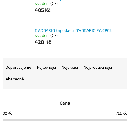
skladem
(2 ks)
405 Kč
D'ADDARIO kapodastr D'ADDARIO PWCP02
skladem
(2 ks)
428 Kč
Ř
a
Doporučujeme
Nejlevnější
Nejdražší
Nejprodávanější
z
e
Abecedně
n
í
p
Cena
r
o
32
Kč
711
Kč
d
u