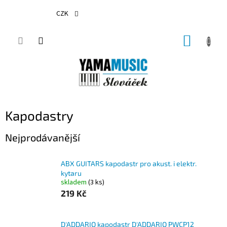
Přejít
na
CZK
obsah
NÁKUP
KOŠÍK
Kapodastry
Nejprodávanější
ABX GUITARS kapodastr pro akust. i elektr.
kytaru
skladem
(3 ks)
219 Kč
D'ADDARIO kapodastr D'ADDARIO PWCP12