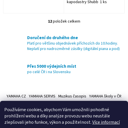
kapodastry Shubb 1 ks
12
položek celkem
O
v
l
Doručení do druhého dne
á
Platí pro většinu objednávek příchozích do 10.hodiny.
d
Neplatí pro nadrozměrné zásilky (digitální piana a pod)
a
c
í
Přes 5000 výdejních míst
p
po celé ČR i na Slovensku
r
v
k
Z
y
á
v
YAMAHA CZ
YAMAHA SERVIS
Muzikus časopis
YAMAHA školy v ČR
ý
p
p
a
Používáme cookies, abychom Vám umožnili pohodlné
i
t
prohlížení webu a díky analýze provozu webu neustále
s
í
u
zlepšovali jeho funkce, výkon a použitelnost.
Více informací