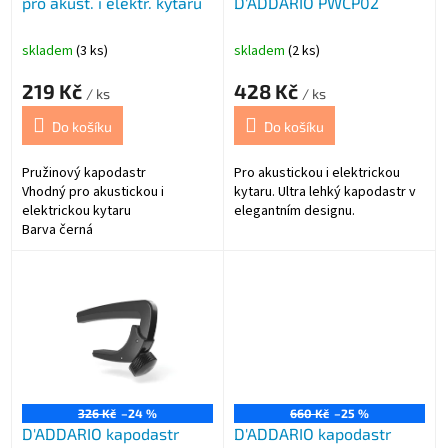
pro akust. i elektr. kytaru
D'ADDARIO PWCP02
u
k
t
skladem
(3 ks)
skladem
(2 ks)
ů
219 Kč
428 Kč
/ ks
/ ks
Do košíku
Do košíku
Pružinový kapodastr
Pro akustickou i elektrickou
Vhodný pro akustickou i
kytaru. Ultra lehký kapodastr v
elektrickou kytaru
elegantním designu.
Barva černá
326 Kč
–24 %
660 Kč
–25 %
D'ADDARIO kapodastr
D'ADDARIO kapodastr