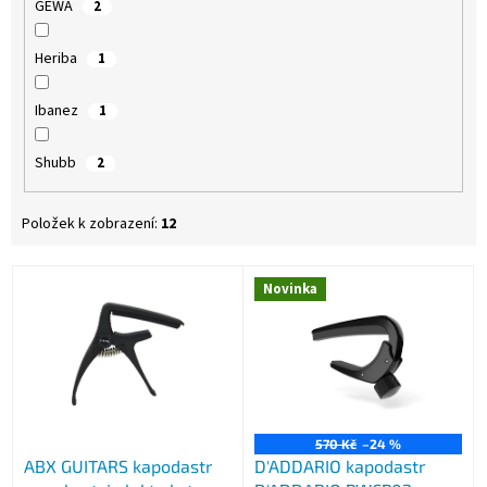
GEWA
2
Heriba
1
Ibanez
1
Shubb
2
Položek k zobrazení:
12
V
Novinka
ý
p
i
s
p
r
o
570 Kč
–24 %
ABX GUITARS kapodastr
D'ADDARIO kapodastr
d