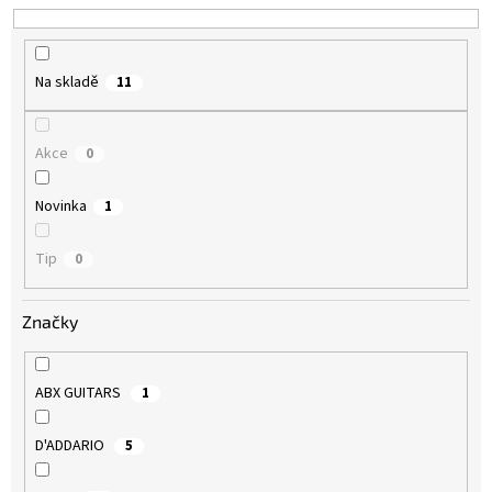
k
t
ů
Na skladě
11
Akce
0
Novinka
1
Tip
0
Značky
ABX GUITARS
1
D'ADDARIO
5