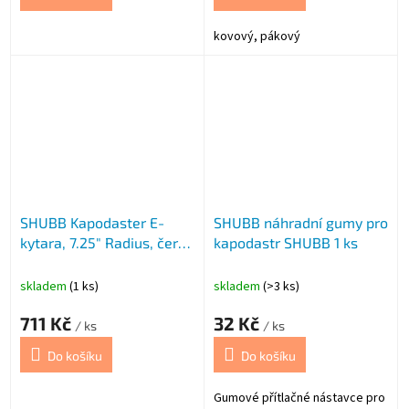
kovový, pákový
SHUBB Kapodaster E-
SHUBB náhradní gumy pro
kytara, 7.25" Radius, černá
kapodastr SHUBB 1 ks
Sh
skladem
(1 ks)
skladem
(>3 ks)
711 Kč
32 Kč
/ ks
/ ks
Do košíku
Do košíku
Gumové přítlačné nástavce pro