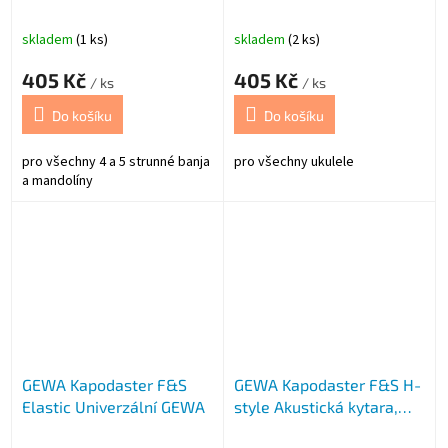
skladem
(1 ks)
skladem
(2 ks)
405 Kč
405 Kč
/ ks
/ ks
Do košíku
Do košíku
pro všechny 4 a 5 strunné banja
pro všechny ukulele
a mandolíny
GEWA Kapodaster F&S
GEWA Kapodaster F&S H-
Elastic Univerzální GEWA
style Akustická kytara,
čern