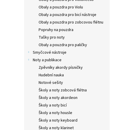
Obaly a pouzdra pro Violu
GEWA
Obaly a pouzdra pro bicí nástroje
PREM
Obaly a pouzdra pro zobcovou flétnu
Popruhy na pouzdra
Tašky pro noty
2.0
Obaly a pouzdra pro paličky
Smyčcové nástroje
Noty a publikace
Zpěvníky akordy písničky
Hudební nauka
Notové sešity
Školy a noty zobcová flétna
Školy a noty akordeon
Školy a noty bicí
Školy a noty housle
Školy a noty keyboard
GEWA
Školy a noty klarinet