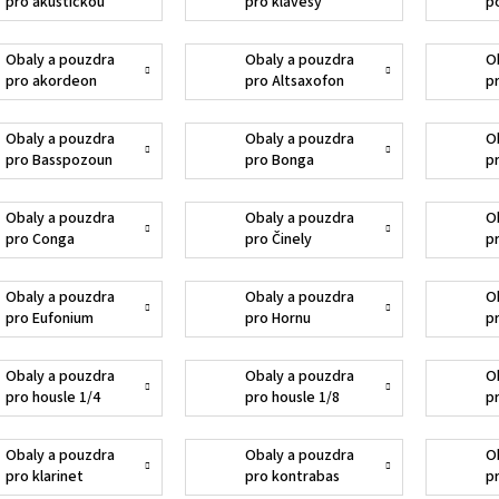
pro akustickou
pro klávesy
p
baskytaru
Obaly a pouzdra
Obaly a pouzdra
O
pro akordeon
pro Altsaxofon
p
Obaly a pouzdra
Obaly a pouzdra
O
pro Basspozoun
pro Bonga
p
Obaly a pouzdra
Obaly a pouzdra
O
pro Conga
pro Činely
p
Obaly a pouzdra
Obaly a pouzdra
O
pro Eufonium
pro Hornu
p
Obaly a pouzdra
Obaly a pouzdra
O
pro housle 1/4
pro housle 1/8
p
Obaly a pouzdra
Obaly a pouzdra
O
pro klarinet
pro kontrabas
p