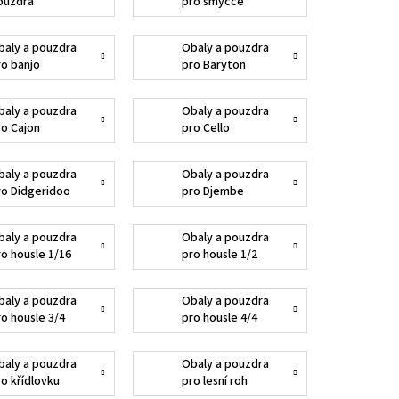
ouzdra
pro smyčce
baly a pouzdra
Obaly a pouzdra
ro banjo
pro Baryton
baly a pouzdra
Obaly a pouzdra
ro Cajon
pro Cello
baly a pouzdra
Obaly a pouzdra
ro Didgeridoo
pro Djembe
baly a pouzdra
Obaly a pouzdra
ro housle 1/16
pro housle 1/2
baly a pouzdra
Obaly a pouzdra
ro housle 3/4
pro housle 4/4
baly a pouzdra
Obaly a pouzdra
ro křídlovku
pro lesní roh