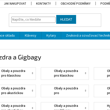
JAK NAKUPOVAT
KONTAKTY
OBCHODNÍ PODMÍNKY
PODMÍ
HLEDAT
dace skladu
Klávesy
Kytary
Zvuková a ozvučovací techni
zdra a Gigbagy
Obaly a pouzdra
Obaly a pouzdra
O
pro klasickou
pro klasickou
p
kytaru 4/4
kytaru 3/4
k
Obaly a pouzdra
Obaly a pouzdra
O
pro akustickou
pro
p
kytaru
elektrakustickou
k
kytaru
Obaly a pouzdra
Obaly a pouzdra
H