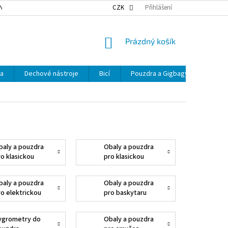
NKY OCHRANY OSOBNÍCH ÚDAJŮ
NAŠE DOPRAVA
CZK
Přihlášení
VÝDEJNÍ MÍSTA
NÁKUPNÍ
Prázdný košík
KOŠÍK
ka
Dechové nástroje
Bicí
Pouzdra a Gigbagy
Smyčc
baly a pouzdra
Obaly a pouzdra
ro klasickou
pro klasickou
ytaru 1/2
kytaru 1/4
baly a pouzdra
Obaly a pouzdra
ro elektrickou
pro baskytaru
ytaru
ygrometry do
Obaly a pouzdra