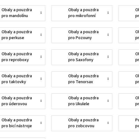
Obaly a pouzdra
Obaly a pouzdra
O
pro mandolínu
pro mikrofonní
p
stojany
Obaly a pouzdra
Obaly a pouzdra
O
pro perkuse
pro Pozouny
p
f
Obaly a pouzdra
Obaly a pouzdra
O
pro reproboxy
pro Saxofony
p
Obaly a pouzdra
Obaly a pouzdra
O
pro taktovky
pro Tenorsax
p
Obaly a pouzdra
Obaly a pouzdra
O
pro úderovou
pro Ukulele
p
ladičku
Obaly a pouzdra
Obaly a pouzdra
P
pro bicí nástroje
pro zobcovou
p
flétnu