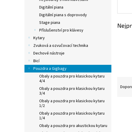
Digitální piana
Digitální piana s doprovody
Stage piana
Nejpr
Příslušenství pro klávesy
Kytary
Zvuková a ozvučovací technika
Dechové nástroje
Bicí
Pouzdra a Gigbagy
Obaly a pouzdra pro klasickou kytaru
Ř
4/4
a
Dopor
Obaly a pouzdra pro klasickou kytaru
z
3/4
e
Obaly a pouzdra pro klasickou kytaru
V
n
1/2
ý
í
Obaly a pouzdra pro klasickou kytaru
p
1/4
p
i
r
Obaly a pouzdra pro akustickou kytaru
s
o