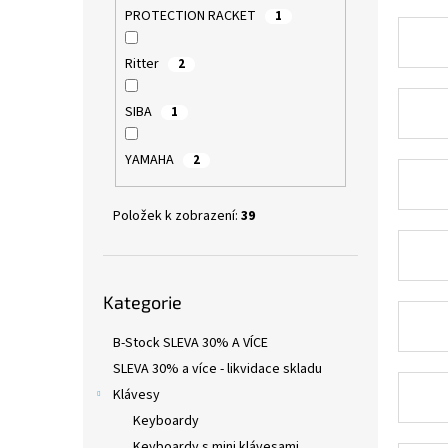
PROTECTION RACKET
1
Ritter
2
SIBA
1
YAMAHA
2
Položek k zobrazení:
39
Přeskočit
Kategorie
kategorie
B-Stock SLEVA 30% A VÍCE
SLEVA 30% a více - likvidace skladu
Klávesy
Keyboardy
Keyboardy s mini klávesami