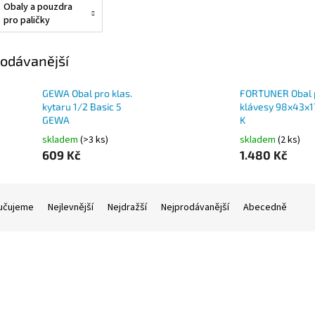
Obaly a pouzdra
pro paličky
odávanější
GEWA Obal pro klas.
FORTUNER Obal 
kytaru 1/2 Basic 5
klávesy 98x43x
GEWA
K
skladem
(>3 ks)
skladem
(2 ks)
609 Kč
1.480 Kč
učujeme
Nejlevnější
Nejdražší
Nejprodávanější
Abecedně