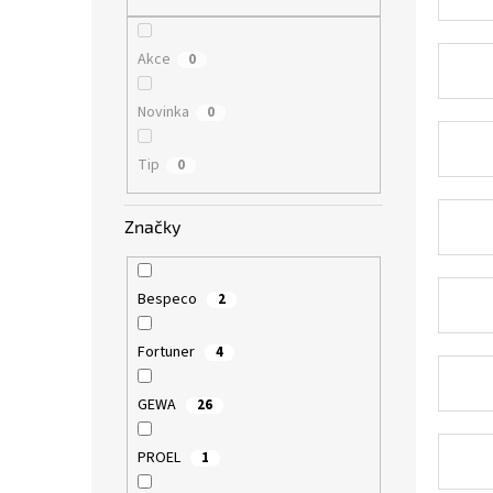
n
e
l
Akce
0
Novinka
0
Tip
0
Značky
Bespeco
2
Fortuner
4
GEWA
26
PROEL
1