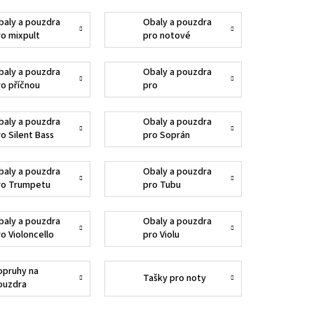
baly a pouzdra
Obaly a pouzdra
ro mixpult
pro notové
stojany
baly a pouzdra
Obaly a pouzdra
ro příčnou
pro
létnu
reproboxové
stojany
baly a pouzdra
Obaly a pouzdra
ro Silent Bass
pro Soprán
Ukulele
baly a pouzdra
Obaly a pouzdra
ro Trumpetu
pro Tubu
baly a pouzdra
Obaly a pouzdra
ro Violoncello
pro Violu
opruhy na
Tašky pro noty
ouzdra