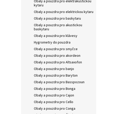
Obaly a pouzdra pro elektrakustickou
p
d
kytaru
r
u
Obaly a pouzdra pro elektrickou kytaru
o
k
Obaly a pouzdra pro baskytaru
d
t
Obaly a pouzdra pro akustickou
u
ů
baskytaru
BESP
k
Obaly a pouzdra pro klávesy
BAGM
t
Hygrometry do pouzdra
ů
Obaly a pouzdra pro smyčce
Obaly a pouzdra pro akordeon
190
Obaly a pouzdra pro Altsaxofon
Obaly a pouzdra pro banjo
Obaly a pouzdra pro Baryton
Obaly a pouzdra pro Basspozoun
Obaly a pouzdra pro Bonga
Obaly a pouzdra pro Cajon
Obaly a pouzdra pro Cello
Obaly a pouzdra pro Conga