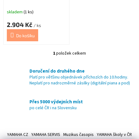
k
t
skladem
(1 ks)
ů
2.904 Kč
/ ks
Do košíku
1
položek celkem
O
v
l
Doručení do druhého dne
á
Platí pro většinu objednávek příchozích do 10.hodiny.
d
Neplatí pro nadrozměrné zásilky (digitální piana a pod)
a
c
í
Přes 5000 výdejních míst
p
po celé ČR i na Slovensku
r
v
k
Z
y
á
v
YAMAHA CZ
YAMAHA SERVIS
Muzikus časopis
YAMAHA školy v ČR
ý