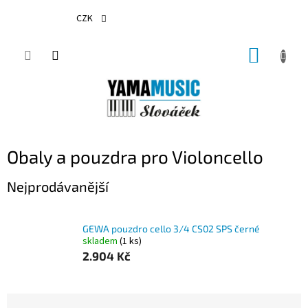
Přejít
na
CZK
obsah
NÁKUP
KOŠÍK
Obaly a pouzdra pro Violoncello
Nejprodávanější
GEWA pouzdro cello 3/4 CS02 SPS černé
skladem
(1 ks)
2.904 Kč
Ř