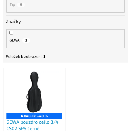
Tip
0
Značky
GEWA
1
Položek k zobrazení:
1
V
ý
p
i
s
p
r
o
4.840 Kč
–40 %
GEWA pouzdro cello 3/4
d
CS02 SPS černé
u