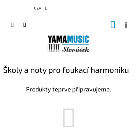
Přejít
na
CZK
obsah
NÁKUP
KOŠÍK
Školy a noty pro foukací harmoniku
Produkty teprve připravujeme.