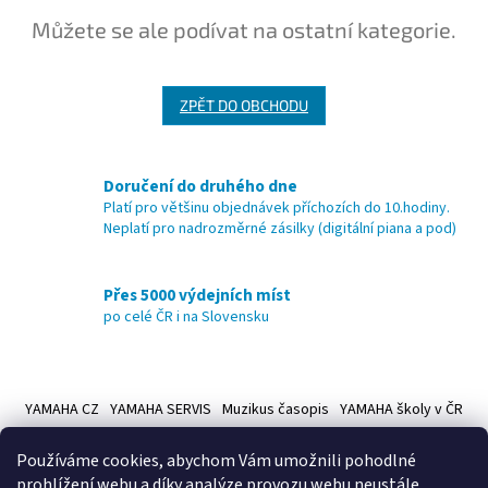
Můžete se ale podívat na ostatní kategorie.
ZPĚT DO OBCHODU
Doručení do druhého dne
Platí pro většinu objednávek příchozích do 10.hodiny.
Neplatí pro nadrozměrné zásilky (digitální piana a pod)
Přes 5000 výdejních míst
po celé ČR i na Slovensku
Z
á
YAMAHA CZ
YAMAHA SERVIS
Muzikus časopis
YAMAHA školy v ČR
p
a
Používáme cookies, abychom Vám umožnili pohodlné
t
prohlížení webu a díky analýze provozu webu neustále