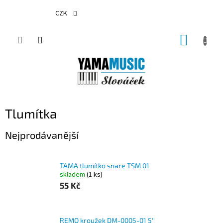
Přejít
na
CZK
obsah
NÁKUP
KOŠÍK
Tlumítka
Nejprodávanější
TAMA tlumítko snare TSM 01
skladem
(1 ks)
55 Kč
REMO kroužek DM-0005-01 5''