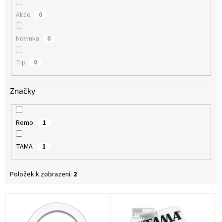
Akce
0
Novinka
0
Tip
0
Značky
Remo
1
TAMA
1
Položek k zobrazení:
2
V
ý
p