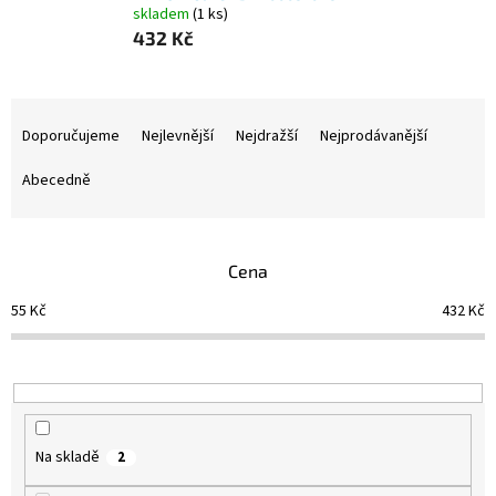
skladem
(1 ks)
432 Kč
Ř
a
Doporučujeme
Nejlevnější
Nejdražší
Nejprodávanější
z
e
Abecedně
n
í
p
Cena
r
o
55
Kč
432
Kč
d
u
k
t
ů
Na skladě
2