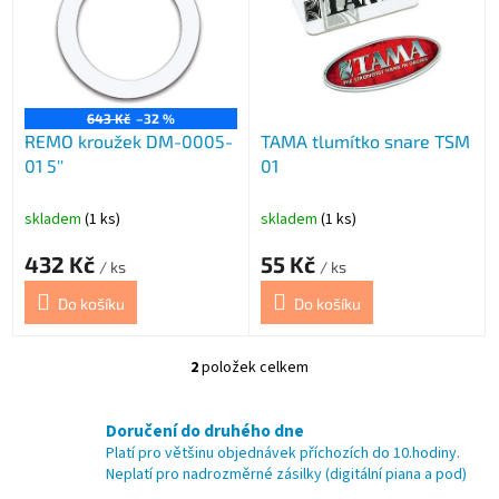
i
s
p
r
o
643 Kč
–32 %
REMO kroužek DM-0005-
TAMA tlumítko snare TSM
d
01 5''
01
u
k
t
skladem
(1 ks)
skladem
(1 ks)
ů
432 Kč
55 Kč
/ ks
/ ks
Do košíku
Do košíku
2
položek celkem
O
v
l
Doručení do druhého dne
á
Platí pro většinu objednávek příchozích do 10.hodiny.
d
Neplatí pro nadrozměrné zásilky (digitální piana a pod)
a