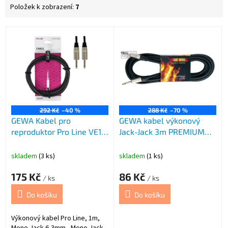
Položek k zobrazení:
7
V
ý
p
i
s
p
r
o
292 Kč
–40 %
288 Kč
–70 %
GEWA Kabel pro
GEWA kabel výkonový
d
reproduktor Pro Line VE10
Jack-Jack 3m PREMIUM
u
GEWA
čer
k
t
skladem
(3 ks)
skladem
(1 ks)
ů
175 Kč
86 Kč
/ ks
/ ks
Do košíku
Do košíku
Výkonový kabel Pro Line, 1m,
Mono Jack 6,3mm - Mono Jack