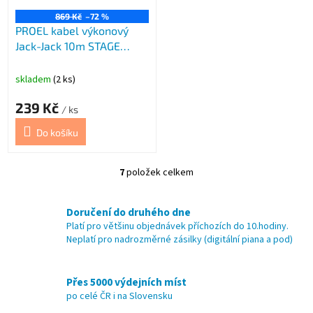
869 Kč
–72 %
PROEL kabel výkonový
Jack-Jack 10m STAGE
černý
skladem
(2 ks)
239 Kč
/ ks
Do košíku
7
položek celkem
O
v
l
Doručení do druhého dne
á
Platí pro většinu objednávek příchozích do 10.hodiny.
d
Neplatí pro nadrozměrné zásilky (digitální piana a pod)
a
c
í
Přes 5000 výdejních míst
p
po celé ČR i na Slovensku
r
v