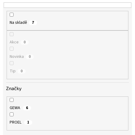
k
t
ů
Na skladě
7
Akce
0
Novinka
0
Tip
0
Značky
GEWA
6
PROEL
1