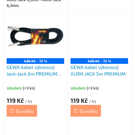
6,3mm.
426 Kč
–72 %
426 Kč
–72 %
GEWA kabel výkonový
GEWA kabel výkonový
Jack-Jack 6m PREMIUM
XLRM-JACK 5m PREMIUM
čer
skladem
(>3 ks)
skladem
(>3 ks)
119 Kč
119 Kč
/ ks
/ ks
Do košíku
Do košíku