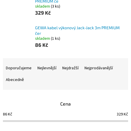
PREMIUM če
skladem
(3 ks)
329 Kč
GEWA kabel výkonový Jack-Jack 3m PREMIUM
čer
skladem
(1 ks)
86 Kč
Ř
a
Doporučujeme
Nejlevnější
Nejdražší
Nejprodávanější
z
e
Abecedně
n
í
p
Cena
r
o
86
Kč
329
Kč
d
u