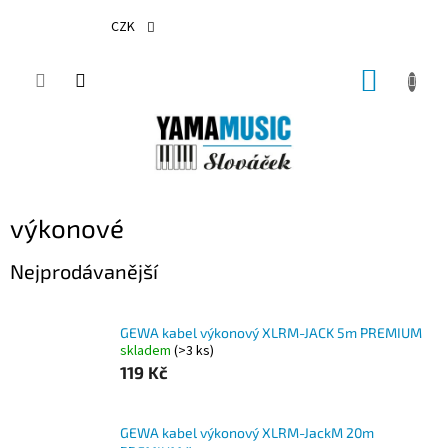
Přejít
na
CZK
obsah
NÁKUP
KOŠÍK
výkonové
Nejprodávanější
GEWA kabel výkonový XLRM-JACK 5m PREMIUM
skladem
(>3 ks)
119 Kč
GEWA kabel výkonový XLRM-JackM 20m