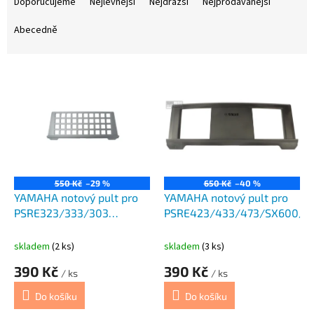
a
Doporučujeme
Nejlevnější
Nejdražší
Nejprodávanější
z
e
Abecedně
n
í
V
p
ý
r
p
o
i
d
s
u
p
k
r
t
o
ů
550 Kč
–29 %
650 Kč
–40 %
d
YAMAHA notový pult pro
YAMAHA notový pult pro
u
PSRE323/333/303
PSRE423/433/473/SX600/P
k
YPT300
t
skladem
(2 ks)
skladem
(3 ks)
ů
390 Kč
390 Kč
/ ks
/ ks
Do košíku
Do košíku