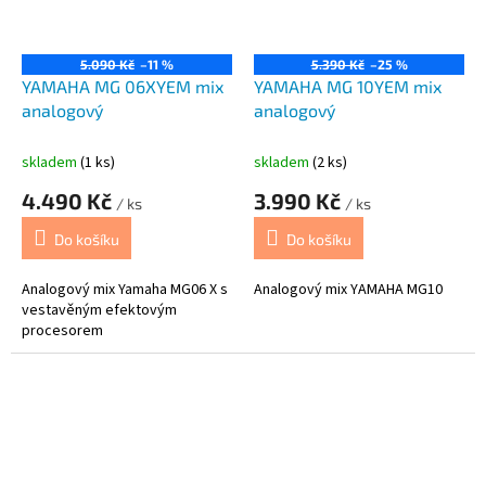
5.090 Kč
–11 %
5.390 Kč
–25 %
YAMAHA MG 06XYEM mix
YAMAHA MG 10YEM mix
analogový
analogový
skladem
(1 ks)
skladem
(2 ks)
4.490 Kč
3.990 Kč
/ ks
/ ks
Do košíku
Do košíku
Analogový mix Yamaha MG06 X s
Analogový mix YAMAHA MG10
vestavěným efektovým
procesorem