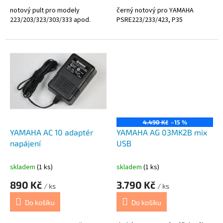
notový pult pro modely
černý notový pro YAMAHA
223/203/323/303/333 apod.
PSRE223/233/423, P35
4.490 Kč
–15 %
YAMAHA AC 10 adaptér
YAMAHA AG 03MK2B mix
napájení
USB
skladem
(1 ks)
skladem
(1 ks)
890 Kč
3.790 Kč
/ ks
/ ks
Do košíku
Do košíku