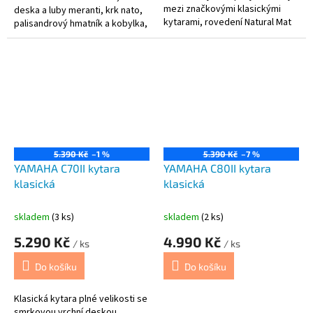
mezi značkovými klasickými
deska a luby meranti, krk nato,
kytarami, rovedení Natural Mat
palisandrový hmatník a kobylka,
nylonové struny
5.390 Kč
–1 %
5.390 Kč
–7 %
YAMAHA C70II kytara
YAMAHA C80II kytara
klasická
klasická
skladem
(3 ks)
skladem
(2 ks)
5.290 Kč
4.990 Kč
/ ks
/ ks
Do košíku
Do košíku
Klasická kytara plné velikosti se
smrkovou vrchní deskou,