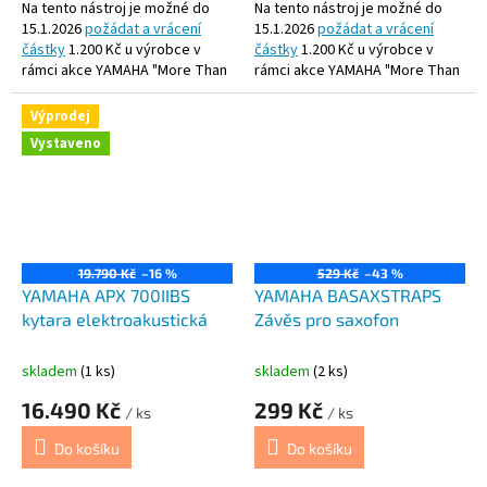
Na tento nástroj je možné do
Na tento nástroj je možné do
15.1.2026
požádat a vrácení
15.1.2026
požádat a vrácení
částky
1.200 Kč u výrobce v
částky
1.200 Kč u výrobce v
rámci akce YAMAHA "More Than
rámci akce YAMAHA "More Than
a Gift"
a Gift"
Výprodej
Kytara je vvybavena unikátním
Elektroakustická kytara Yamaha
Vystaveno
piezo snímačem pod kobylkou,
APX 600 je nástupcem APX 500III.
Yamaha unikátním měničem SRT
Je vybavena unikátním piezo
používaným i ve vysoce ceněné
snímačem pod kobylkou.
"A" sérii, a nabízí přirozený zvuk
s potlačením zpětné vazby, po
kterém kytaristi touží. Barevné
19.790 Kč
–16 %
529 Kč
–43 %
provedení je OVS (Old Violin
YAMAHA APX 700IIBS
YAMAHA BASAXSTRAPS
Sunburst) .
kytara elektroakustická
Závěs pro saxofon
skladem
(1 ks)
skladem
(2 ks)
16.490 Kč
299 Kč
/ ks
/ ks
Do košíku
Do košíku