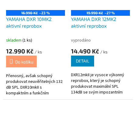
16.990 Kč
–23 %
19.990 Kč
–27 %
YAMAHA DXR 10MK2
YAMAHA DXR 12MK2
aktivní reprobox
aktivní reprobox
skladem
(1 ks)
vyprodáno
12.990 Kč
14.490 Kč
/ ks
/ ks
DETAIL
Do košíku
DXR12mkII je vysoce výkonný
Přenosný, avšak schopný
reprobox, který je schopný
produkovat neuvěřitelných 132
produkovat maximální SPL
dB SPL. DXR10mkII s
134dB se svým impozantním
kompaktním a funkčním
výkonem 1100W. Jedná se o
designem je ideální pro širokou
ideální řešení pro živé zvukové
škálu aplikací. Ať už jde o
aplikace, které vyžadují
jednoduchou reprodukci zpěvu
širokopásmové reproduktory a
a nástrojů, při použití jako velmi
extrémně vysoké zvukové
výkonný odposlech nebo
rozlišení a kvalitu.
součást kompaktního
ozvučovacího systému –