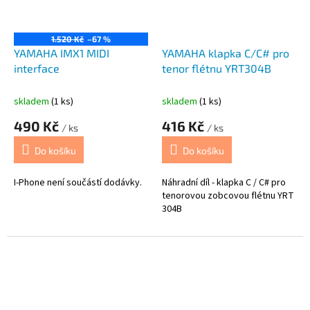
1.520 Kč
–67 %
YAMAHA IMX1 MIDI
YAMAHA klapka C/C# pro
interface
tenor flétnu YRT304B
skladem
(1 ks)
skladem
(1 ks)
490 Kč
416 Kč
/ ks
/ ks
Do košíku
Do košíku
I-Phone není součástí dodávky.
Náhradní díl - klapka C / C# pro
tenorovou zobcovou flétnu YRT
304B