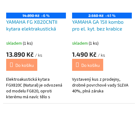
lubům a desce.
14.890 Kč
–6 %
2.560 Kč
–41 %
YAMAHA FG X820CNTII
YAMAHA GA 15II kombo
kytara elektrakustická
pro el. kyt. bez krabice
skladem
(1 ks)
skladem
(1 ks)
13.890 Kč
1.490 Kč
/ ks
/ ks
Do košíku
Do košíku
Elektroakustická kytara
Vystavený kus z prodejny,
FGX820C (Natural) je odvozená
drobné povrchové vady SLEVA
od modelu FG820, oproti
40%, plná záruka
kterému má navíc tělo s
výřezem a elektronický systém.