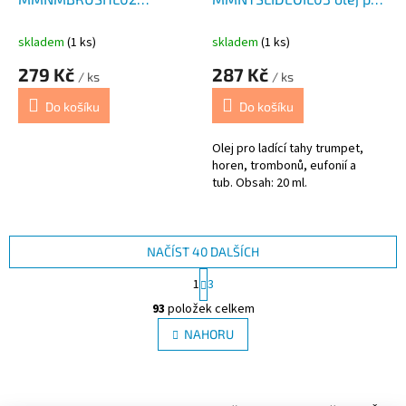
kartáček
ladící tahy
skladem
(1 ks)
skladem
(1 ks)
279 Kč
287 Kč
/ ks
/ ks
Do košíku
Do košíku
Olej pro ladící tahy trumpet,
horen, trombonů, eufonií a
tub. Obsah: 20 ml.
NAČÍST 40 DALŠÍCH
S
1
3
t
O
r
93
položek celkem
v
á
l
NAHORU
n
á
k
d
o
v
Z
a
á
c