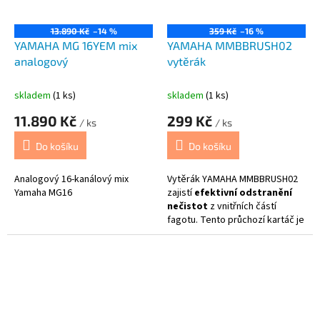
13.890 Kč
–14 %
359 Kč
–16 %
YAMAHA MG 16YEM mix
YAMAHA MMBBRUSH02
analogový
vytěrák
skladem
(1 ks)
skladem
(1 ks)
11.890 Kč
299 Kč
/ ks
/ ks
Do košíku
Do košíku
Analogový 16-kanálový mix
Vytěrák YAMAHA MMBBRUSH02
Yamaha MG16
zajistí
efektivní odstranění
nečistot
z vnitřních částí
fagotu. Tento průchozí kartáč je
nezbytnou pomůckou pro
udržení čistoty nástroje
.