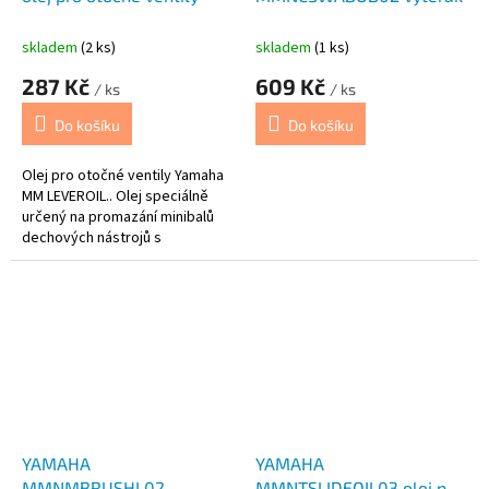
skladem
(2 ks)
skladem
(1 ks)
287 Kč
609 Kč
/ ks
/ ks
Do košíku
Do košíku
Olej pro otočné ventily Yamaha
MM LEVEROIL.. Olej speciálně
určený na promazání minibalů
dechových nástrojů s
otočnými/cylindrovými ventily.
Jeho aplikace je zárukou jejich
plynulého chodu. 20ml
YAMAHA
YAMAHA
MMNMBRUSHL02
MMNTSLIDEOIL03 olej pro