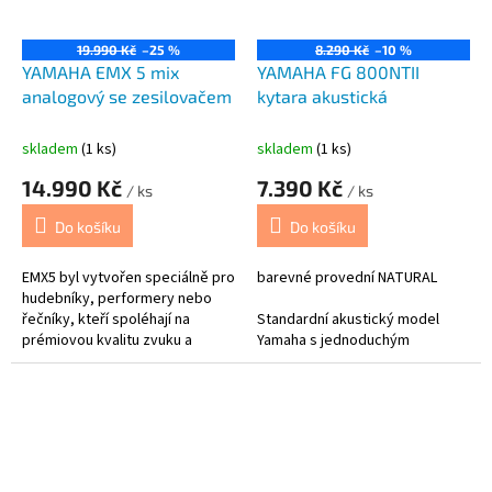
DXR10mkII přináší
nekompromisní zvukovou
19.990 Kč
–25 %
8.290 Kč
–10 %
kvalitu a výkon.
YAMAHA EMX 5 mix
YAMAHA FG 800NTII
analogový se zesilovačem
kytara akustická
skladem
(1 ks)
skladem
(1 ks)
14.990 Kč
7.390 Kč
/ ks
/ ks
Do košíku
Do košíku
EMX5 byl vytvořen speciálně pro
barevné provední NATURAL
hudebníky, performery nebo
řečníky, kteří spoléhají na
Standardní akustický model
prémiovou kvalitu zvuku a
Yamaha s jednoduchým
snadné ovládání.
tradičním vzhledem a vynikající
kvalitou za dostupnou cenu.
Kytara s masivní horní deskou s
autentickým zvukem, který je
dobře vyvážený aniž by bylo
nutno obětovat její robustní sílu,
díky nově vyvinutému