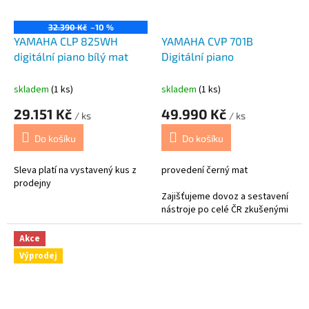
32.390 Kč
–10 %
YAMAHA CLP 825WH
YAMAHA CVP 701B
digitální piano bílý mat
Digitální piano
skladem
(1 ks)
skladem
(1 ks)
29.151 Kč
49.990 Kč
/ ks
/ ks
Do košíku
Do košíku
Sleva platí na vystavený kus z
provedení černý mat
prodejny
Zajišťujeme dovoz a sestavení
nástroje po celé ČR zkušenými
pracovníky z naší firmy.
Akce
Výprodej