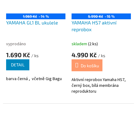
1.969 Kč
–14 %
5.990 Kč
–16 %
YAMAHA GL1 BL ukulele
YAMAHA HS7 aktivní
reprobox
vyprodáno
skladem
(2 ks)
1.690 Kč
4.990 Kč
/ ks
/ ks
DETAIL
Do košíku
barva černá , včetně Gig Bagu
Aktivní reprobox Yamaha HS7,
černý box, bílá membrána
reproduktoru