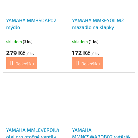
YAMAHA MMBSOAP02
YAMAHA MMKEYOILM2
mýdlo
mazadlo na klapky
skladem
(3 ks)
skladem
(1 ks)
279 Kč
172 Kč
/ ks
/ ks
Do košíku
Do košíku
YAMAHA MMLEVEROIL4
YAMAHA
olej pro otočné ventily
MMNCSWABOB02 vytěrák