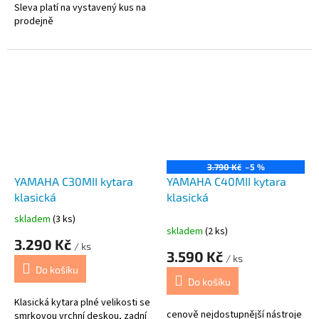
Sleva platí na vystavený kus na
prodejně
3.790 Kč
–5 %
YAMAHA C30MII kytara
YAMAHA C40MII kytara
klasická
klasická
skladem
(3 ks)
Průměrné
skladem
(2 ks)
hodnocení
3.290 Kč
/ ks
produktu
3.590 Kč
/ ks
je
Do košíku
5,0
Do košíku
z
5
Klasická kytara plné velikosti se
cenově nejdostupnější nástroje
hvězdiček.
smrkovou vrchní deskou, zadní