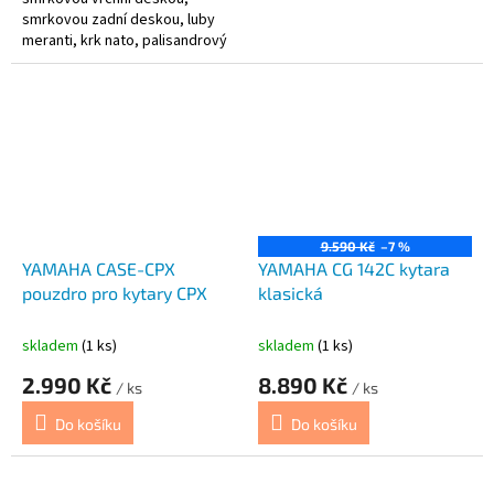
smrkovou zadní deskou, luby
meranti, krk nato, palisandrový
hmatník, nylonové struny
9.590 Kč
–7 %
YAMAHA CASE-CPX
YAMAHA CG 142C kytara
pouzdro pro kytary CPX
klasická
skladem
(1 ks)
skladem
(1 ks)
2.990 Kč
8.890 Kč
/ ks
/ ks
Do košíku
Do košíku