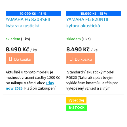
tvarovanému žebrování. Lze ji s
jistotou doporučit všem
10.090 Kč
–15 %
10.090 Kč
–15 %
začínajícím kytaristům.
YAMAHA FG 820BSBII
YAMAHA FG 820NTII
kytara akustická
kytara akustická
skladem
(1 ks)
skladem
(1 ks)
8.490 Kč
8.490 Kč
/ ks
/ ks
Do košíku
Do košíku
Aktuálně u tohoto modelu je
Standardní akustický model
možnost vrácení částky 1200 Kč
FG820 (Natural) s plastovým
po nákupu v rámci akce
Play
vykládáním hmatníku a těla pro
now 2025
.
Platí při zakoupení
vylepšený vzhled a silným
do 31.10.2025
zvukem díky mahagonovým
lubům a desce.
Výprodej
Akustický model FG820 (Brown
B-STOCK
Sunsurst) s plastovým
vykládáním hmatníku a těla pro
vylepšený vzhled a silným
zvukem díky mahagonovým