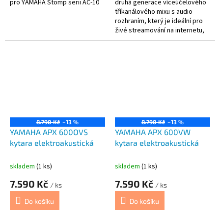
pro YAMAHA Stomp serii AC-10
druhá generace víceúčelového
tříkanálového mixu s audio
rozhraním, který je ideální pro
živé streamování na internetu,
webové online komunikace,
tvorbu podcastů nebo základní
hudební produkci s intuitivním a
jednoduchým ovládáním a
mnoha možnostmi
8.790 Kč
–13 %
8.790 Kč
–13 %
YAMAHA APX 600OVS
YAMAHA APX 600VW
kytara elektroakustická
kytara elektroakustická
skladem
(1 ks)
skladem
(1 ks)
7.590 Kč
7.590 Kč
/ ks
/ ks
Do košíku
Do košíku