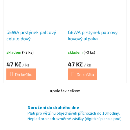
GEWA prstýnek palcový
GEWA prstýnek palcový
celuloidový
kovový alpaka
skladem
(>3 ks)
skladem
(>3 ks)
47 Kč
47 Kč
/ ks
/ ks
Do košíku
Do košíku
8
položek celkem
O
v
l
Doručení do druhého dne
á
Platí pro většinu objednávek příchozích do 10.hodiny.
d
Neplatí pro nadrozměrné zásilky (digitální piana a pod)
a
c