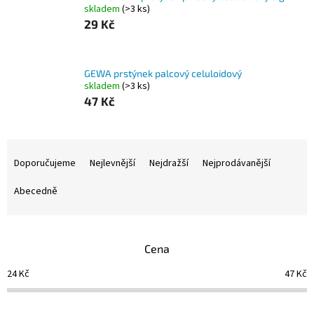
skladem
(>3 ks)
29 Kč
GEWA prstýnek palcový celuloidový
skladem
(>3 ks)
47 Kč
Ř
a
Doporučujeme
Nejlevnější
Nejdražší
Nejprodávanější
z
e
Abecedně
n
í
p
Cena
r
o
24
Kč
47
Kč
d
u