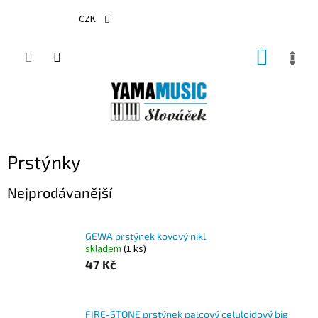
Přejít
na
CZK
obsah
NÁKUP
KOŠÍK
Prstýnky
Nejprodávanější
GEWA prstýnek kovový nikl
skladem
(1 ks)
47 Kč
FIRE-STONE prstýnek palcový celuloidový big