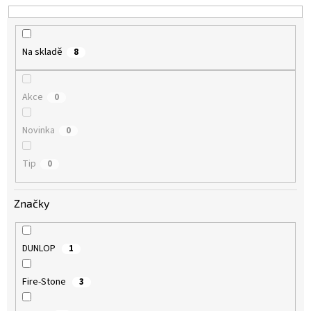
k
t
ů
Na skladě
8
Akce
0
Novinka
0
Tip
0
Značky
DUNLOP
1
Fire-Stone
3