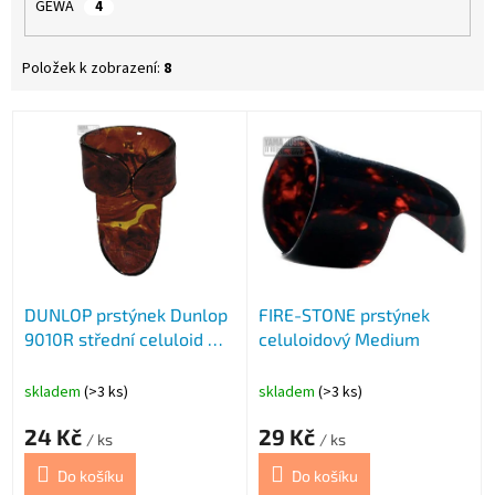
GEWA
4
Položek k zobrazení:
8
V
ý
p
i
s
p
r
o
DUNLOP prstýnek Dunlop
FIRE-STONE prstýnek
d
9010R střední celuloid M
celuloidový Medium
u
D
k
t
skladem
(>3 ks)
skladem
(>3 ks)
ů
24 Kč
29 Kč
/ ks
/ ks
Do košíku
Do košíku