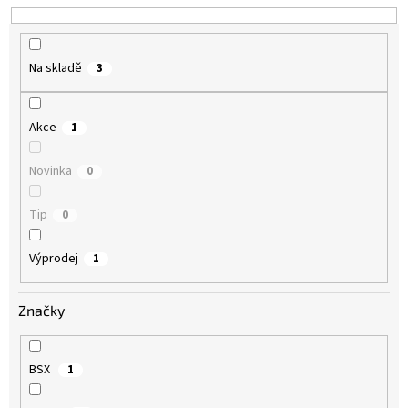
k
t
ů
Na skladě
3
Akce
1
Novinka
0
Tip
0
Výprodej
1
Značky
BSX
1