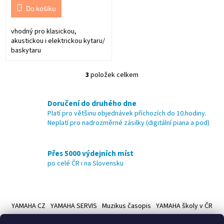
Do košíku
vhodný pro klasickou,
akustickou i elektrickou kytaru/
baskytaru
3
položek celkem
O
v
l
Doručení do druhého dne
á
Platí pro většinu objednávek příchozích do 10.hodiny.
d
Neplatí pro nadrozměrné zásilky (digitální piana a pod)
a
c
í
Přes 5000 výdejních míst
p
po celé ČR i na Slovensku
r
v
k
Z
y
á
v
YAMAHA CZ
YAMAHA SERVIS
Muzikus časopis
YAMAHA školy v ČR
ý
p
p