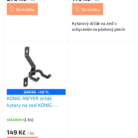
Do košíku
Do košíku
Kytarový držák na zeď s
uchycením na páskový plech.
249 Kč
–40 %
KONIG-MEYER držák
kytary na zeď KONIG-
MEYER 162 če
skladem
(1 ks)
149 Kč
/ ks