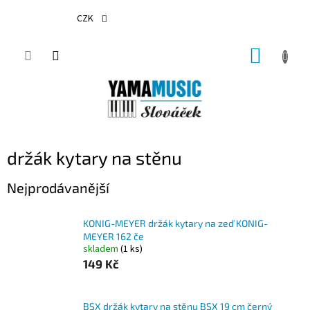
Přejít
na
CZK
obsah
NÁKUP
KOŠÍK
držák kytary na stěnu
Nejprodávanější
KONIG-MEYER držák kytary na zeď KONIG-
MEYER 162 če
skladem
(1 ks)
149 Kč
BSX držák kytary na stěnu BSX 19 cm černý