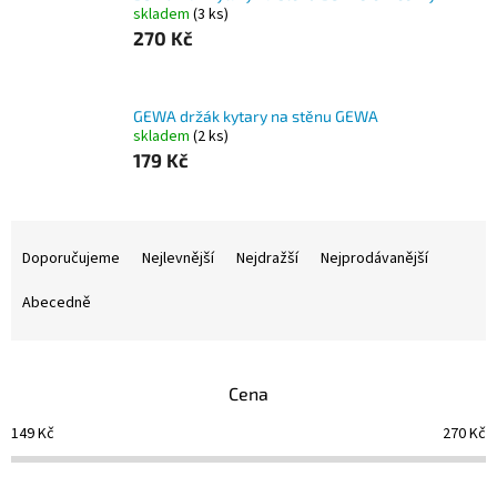
skladem
(3 ks)
270 Kč
GEWA držák kytary na stěnu GEWA
skladem
(2 ks)
179 Kč
Ř
a
Doporučujeme
Nejlevnější
Nejdražší
Nejprodávanější
z
e
Abecedně
n
í
p
Cena
r
o
149
Kč
270
Kč
d
u