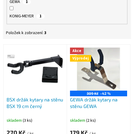
GEWA
1
KONIG-MEYER
1
Položek k zobrazení:
3
V
Akce
ý
Výprodej
p
i
s
p
r
o
309 Kč
–42 %
BSX držák kytary na stěnu
GEWA držák kytary na
d
BSX 19 cm černý
stěnu GEWA
u
k
t
skladem
(3 ks)
skladem
(2 ks)
ů
270 Kč
179 Kč
/ ks
/ ks