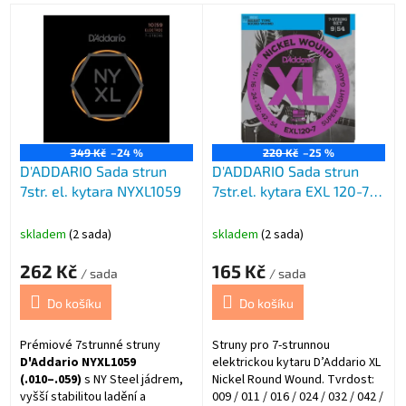
V
ý
p
i
s
p
r
o
349 Kč
–24 %
220 Kč
–25 %
D'ADDARIO Sada strun
D'ADDARIO Sada strun
d
7str. el. kytara NYXL1059
7str.el. kytara EXL 120-7
u
.09
k
t
skladem
(2 sada)
skladem
(2 sada)
ů
262 Kč
165 Kč
/ sada
/ sada
Do košíku
Do košíku
Prémiové 7strunné struny
Struny pro 7-strunnou
D'Addario NYXL1059
elektrickou kytaru D’Addario XL
(.010–.059)
s NY Steel jádrem,
Nickel Round Wound. Tvrdost:
vyšší stabilitou ladění a
009 / 011 / 016 / 024 / 032 / 042 /