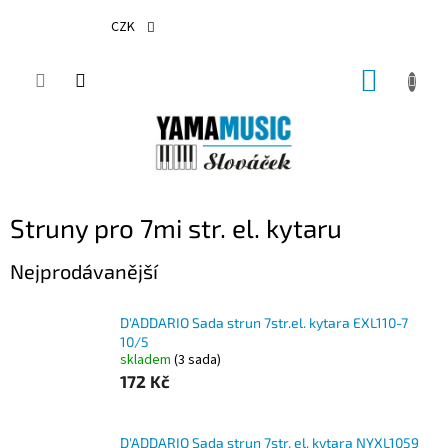
Přejít
na
CZK
obsah
NÁKUP
KOŠÍK
Struny pro 7mi str. el. kytaru
Nejprodávanější
D'ADDARIO Sada strun 7str.el. kytara EXL110-7
10/5
skladem
(3 sada)
172 Kč
D'ADDARIO Sada strun 7str. el. kytara NYXL1059