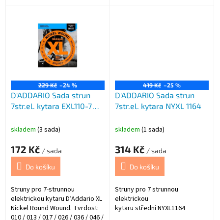
zvýrazněnými středy pro
054 (Super Light Gauge).
průrazný tón. Nepovrchované,
roundwound, vyrobeno v USA.
229 Kč
–24 %
419 Kč
–25 %
D'ADDARIO Sada strun
D'ADDARIO Sada strun
7str.el. kytara EXL110-7
7str.el. kytara NYXL 1164
10/5
skladem
(3 sada)
skladem
(1 sada)
172 Kč
314 Kč
/ sada
/ sada
Do košíku
Do košíku
Struny pro 7-strunnou
Struny pro 7 strunnou
elektrickou kytaru D’Addario XL
elektrickou
Nickel Round Wound. Tvrdost:
kytaru střední
NYXL1164
010 / 013 / 017 / 026 / 036 / 046 /