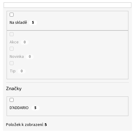
k
t
ů
Na skladě
5
Akce
0
Novinka
0
Tip
0
Značky
D'ADDARIO
5
Položek k zobrazení:
5