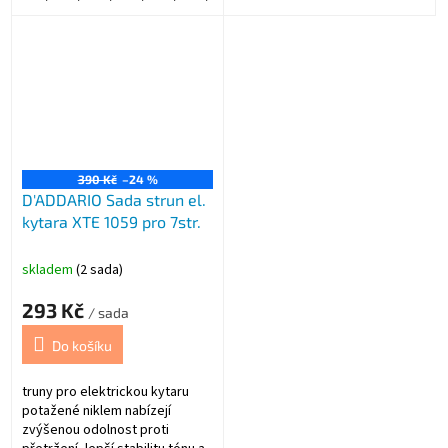
056. (Regular Light Gauge).
390 Kč
–24 %
D'ADDARIO Sada strun el.
kytara XTE 1059 pro 7str.
skladem
(2 sada)
293 Kč
/ sada
Do košíku
truny pro elektrickou kytaru
potažené niklem nabízejí
zvýšenou odolnost proti