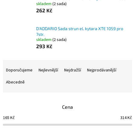
skladem
(2 sada)
262 Kč
D'ADDARIO Sada strun el. kytara XTE 1059 pro
7str.
skladem
(2 sada)
293 Kč
Ř
a
Doporučujeme
Nejlevnější
Nejdražší
Nejprodávanější
z
e
Abecedně
n
í
p
Cena
r
o
165
Kč
314
Kč
d
u