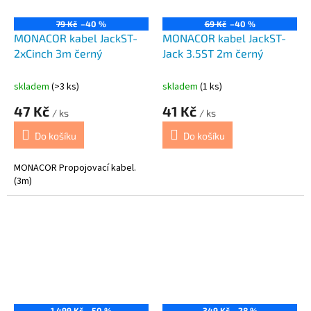
79 Kč
–40 %
69 Kč
–40 %
MONACOR kabel JackST-
MONACOR kabel JackST-
2xCinch 3m černý
Jack 3.5ST 2m černý
skladem
(>3 ks)
skladem
(1 ks)
47 Kč
41 Kč
/ ks
/ ks
Do košíku
Do košíku
MONACOR Propojovací kabel.
(3m)
1.499 Kč
–50 %
349 Kč
–28 %