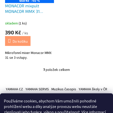
650 Kč
–40 %
MONACOR mixpult
MONACOR MMX 31
3vstupy
skladem
(1 ks)
390 Kč
/ ks
Do košíku
Mikrofonní mixer Monacor MMX
31 se 3 vstupy.
7
položek celkem
O
v
l
Z
á
á
YAMAHA CZ
YAMAHA SERVIS
Muzikus časopis
YAMAHA školy v ČR
d
p
a
a
c
Používáme cookies, abychom Vám umožnili pohodlné
t
í
prohlížení webu a díky analýze provozu webu neustále
í
p
zlepšovali jeho funkce, výkon a použitelnost.
Více informací