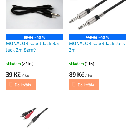
p
o
i
d
s
u
p
k
r
t
o
ů
65 Kč
–40 %
149 Kč
–40 %
d
MONACOR kabel Jack 3.5 -
MONACOR kabel Jack-Jack
u
Jack 2m černý
3m
k
t
skladem
(>3 ks)
skladem
(1 ks)
ů
39 Kč
89 Kč
/ ks
/ ks
Do košíku
Do košíku