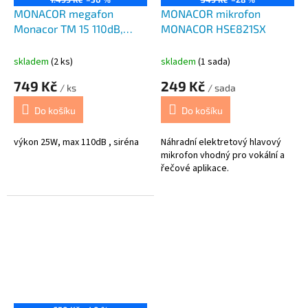
MONACOR megafon
MONACOR mikrofon
Monacor TM 15 110dB,
MONACOR HSE821SX
25W
skladem
(2 ks)
skladem
(1 sada)
749 Kč
249 Kč
/ ks
/ sada
Do košíku
Do košíku
výkon 25W, max 110dB , siréna
Náhradní elektretový hlavový
mikrofon vhodný pro vokální a
řečové aplikace.