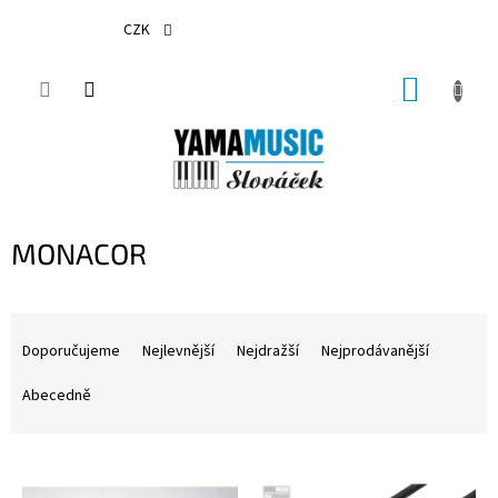
Přejít
na
CZK
obsah
NÁKUP
KOŠÍK
MONACOR
Ř
a
Doporučujeme
Nejlevnější
Nejdražší
Nejprodávanější
z
e
Abecedně
n
í
V
p
ý
r