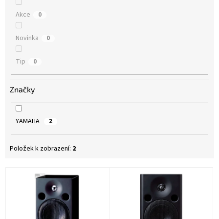
Akce
0
Novinka
0
Tip
0
Značky
YAMAHA
2
Položek k zobrazení:
2
V
ý
p
i
s