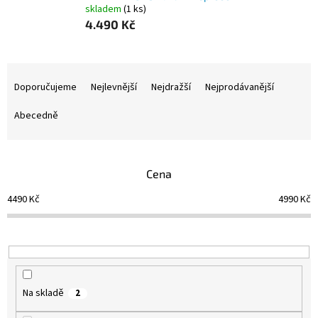
skladem
(1 ks)
4.490 Kč
Ř
a
Doporučujeme
Nejlevnější
Nejdražší
Nejprodávanější
z
e
Abecedně
n
í
p
Cena
r
o
4490
Kč
4990
Kč
d
u
k
t
ů
Na skladě
2