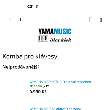
Přejít
na
CZK
obsah
NÁKUP
KOŠÍK
Komba pro klávesy
Nejprodávanější
YAMAHA MSP 5STUDIO aktivní reprobox
skladem
(2 ks)
4.990 Kč
YAMAHA MSP 3A aktivní reprobox