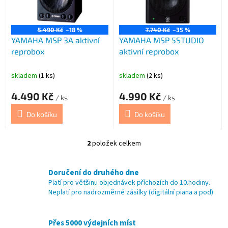
p
r
o
5.490 Kč
–18 %
7.740 Kč
–35 %
YAMAHA MSP 3A aktivní
YAMAHA MSP 5STUDIO
d
reprobox
aktivní reprobox
u
k
t
skladem
(1 ks)
skladem
(2 ks)
ů
4.490 Kč
4.990 Kč
/ ks
/ ks
Do košíku
Do košíku
2
položek celkem
O
v
l
Doručení do druhého dne
á
Platí pro většinu objednávek příchozích do 10.hodiny.
d
Neplatí pro nadrozměrné zásilky (digitální piana a pod)
a
c
í
Přes 5000 výdejních míst
p