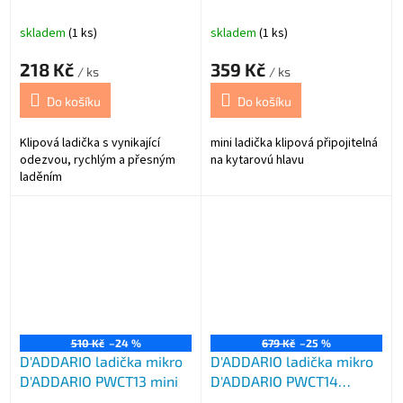
červená
skladem
(1 ks)
skladem
(1 ks)
218 Kč
359 Kč
/ ks
/ ks
Do košíku
Do košíku
Klipová ladička s vynikající
mini ladička klipová připojitelná
odezvou, rychlým a přesným
na kytarovú hlavu
laděním
510 Kč
–24 %
679 Kč
–25 %
D'ADDARIO ladička mikro
D'ADDARIO ladička mikro
D'ADDARIO PWCT13 mini
D'ADDARIO PWCT14
housle/vi