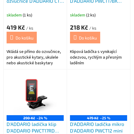
ozvučnice D'ADDARIO CT-
D'ADDARIO PWCT17BK
u
15
černá
k
t
skladem
(1 ks)
skladem
(2 ks)
ů
419 Kč
218 Kč
/ ks
/ ks
Do košíku
Do košíku
Vkládá se přímo do ozvučnice,
Klipová ladička s vynikající
pro akustické kytary, ukulele
odezvou, rychlým a přesným
nebo akustické baskytary
laděním
290 Kč
–24 %
479 Kč
–25 %
D'ADDARIO ladička klip
D'ADDARIO ladička mikro
D'ADDARIO PWCT17RD
D'ADDARIO PWCT12 mini