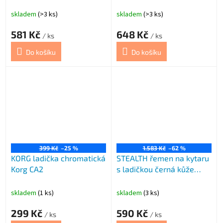
skladem
(>3 ks)
skladem
(>3 ks)
581 Kč
648 Kč
/ ks
/ ks
Do košíku
Do košíku
399 Kč
–25 %
1.583 Kč
–62 %
KORG ladička chromatická
STEALTH řemen na kytaru
Korg CA2
s ladičkou černá kůže
STEA
skladem
(1 ks)
skladem
(3 ks)
299 Kč
590 Kč
/ ks
/ ks