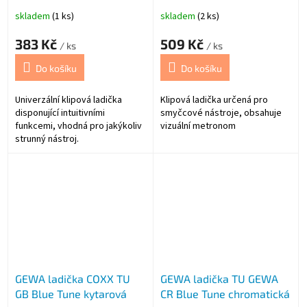
skladem
(1 ks)
skladem
(2 ks)
383 Kč
509 Kč
/ ks
/ ks
Do košíku
Do košíku
Univerzální klipová ladička
Klipová ladička určená pro
disponující intuitivními
smyčcové nástroje, obsahuje
funkcemi, vhodná pro jakýkoliv
vizuální metronom
strunný nástroj.
GEWA ladička COXX TU
GEWA ladička TU GEWA
GB Blue Tune kytarová
CR Blue Tune chromatická