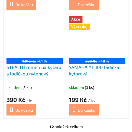
Do košíku
Do košíku
Akce
Výprodej
1.015 Kč
–61 %
390 Kč
–48 %
STEALTH řemen na kytaru
YAMAHA YT 100 ladička
s ladičkou nylonový
kytarová
STEALT
skladem
(3 ks)
skladem
(3 ks)
390 Kč
199 Kč
/ ks
/ ks
Do košíku
Do košíku
12
položek celkem
O