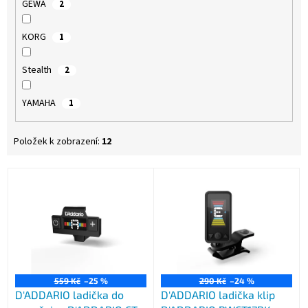
GEWA
2
KORG
1
Stealth
2
YAMAHA
1
Položek k zobrazení:
12
V
ý
p
i
s
p
r
o
559 Kč
–25 %
290 Kč
–24 %
D'ADDARIO ladička do
D'ADDARIO ladička klip
d