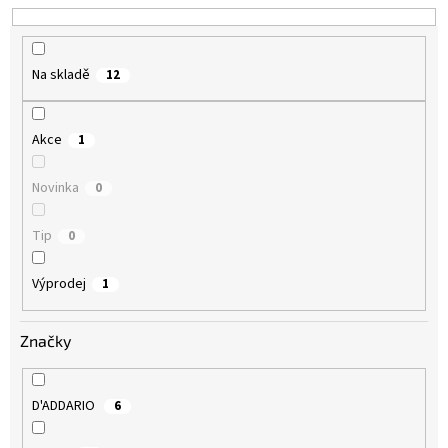
k
t
ů
Na skladě
12
Akce
1
Novinka
0
Tip
0
Výprodej
1
Značky
D'ADDARIO
6