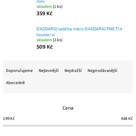
mini
skladem
(1 ks)
359 Kč
D'ADDARIO ladička mikro D'ADDARIO PWCT14
housle/vi
skladem
(2 ks)
509 Kč
Ř
a
Doporučujeme
Nejlevnější
Nejdražší
Nejprodávanější
z
e
Abecedně
n
í
p
Cena
r
o
199
Kč
648
Kč
d
u