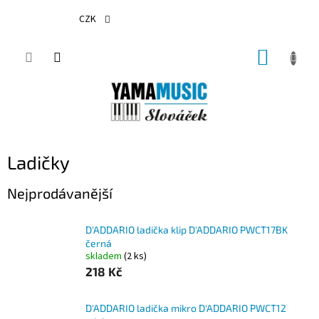
Přejít
na
CZK
obsah
NÁKUP
KOŠÍK
Ladičky
Nejprodávanější
D'ADDARIO ladička klip D'ADDARIO PWCT17BK
černá
skladem
(2 ks)
218 Kč
D'ADDARIO ladička mikro D'ADDARIO PWCT12