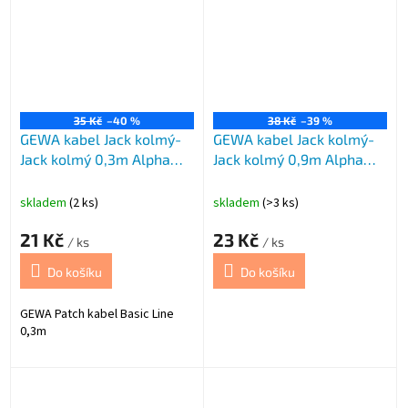
35 Kč
–40 %
38 Kč
–39 %
GEWA kabel Jack kolmý-
GEWA kabel Jack kolmý-
Jack kolmý 0,3m Alpha
Jack kolmý 0,9m Alpha
BASIC
Audio
skladem
(2 ks)
skladem
(>3 ks)
21 Kč
23 Kč
/ ks
/ ks
Do košíku
Do košíku
GEWA Patch kabel Basic Line
0,3m