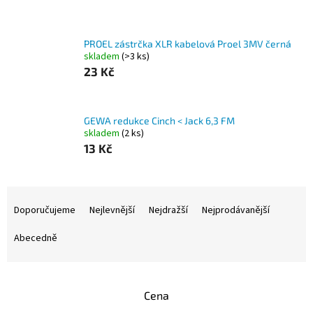
PROEL zástrčka XLR kabelová Proel 3MV černá
skladem
(>3 ks)
23 Kč
GEWA redukce Cinch < Jack 6,3 FM
skladem
(2 ks)
13 Kč
Ř
a
Doporučujeme
Nejlevnější
Nejdražší
Nejprodávanější
z
e
Abecedně
n
í
p
Cena
r