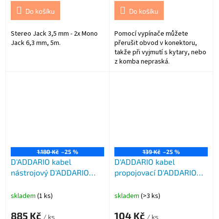
Do košíku
Do košíku
Stereo Jack 3,5 mm - 2x Mono
Pomocí vypínače můžete
Jack 6,3 mm, 5m.
přerušit obvod v konektoru,
takže při vyjmutí s kytary, nebo
z komba nepraská.
1.180 Kč
–25 %
139 Kč
–25 %
D'ADDARIO kabel
D'ADDARIO kabel
nástrojový D'ADDARIO
propojovací D'ADDARIO
PWAMSG20
PWCGTP305 1
skladem
(1 ks)
skladem
(>3 ks)
885 Kč
104 Kč
/ ks
/ ks