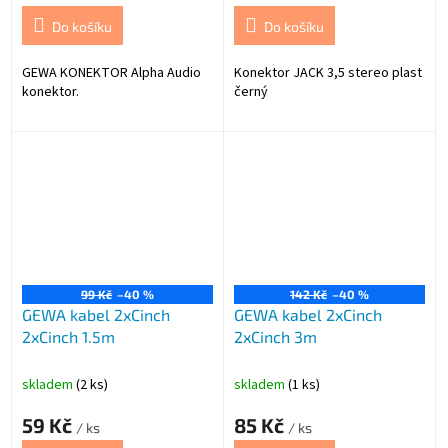
Do košíku
Do košíku
GEWA KONEKTOR Alpha Audio
Konektor JACK 3,5 stereo plast
konektor.
černý
99 Kč
–40 %
142 Kč
–40 %
GEWA kabel 2xCinch
GEWA kabel 2xCinch
2xCinch 1.5m
2xCinch 3m
skladem
(2 ks)
skladem
(1 ks)
59 Kč
85 Kč
/ ks
/ ks