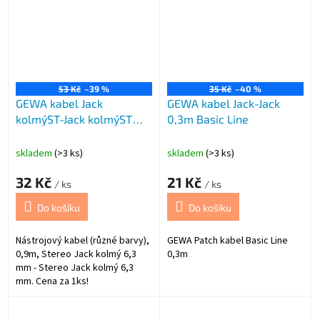
53 Kč
–39 %
35 Kč
–40 %
GEWA kabel Jack
GEWA kabel Jack-Jack
kolmýST-Jack kolmýST
0,3m Basic Line
0,9m ALPHA AU
skladem
(>3 ks)
skladem
(>3 ks)
32 Kč
21 Kč
/ ks
/ ks
Do košíku
Do košíku
Nástrojový kabel (různé barvy),
GEWA Patch kabel Basic Line
0,9m, Stereo Jack kolmý 6,3
0,3m
mm - Stereo Jack kolmý 6,3
mm. Cena za 1ks!