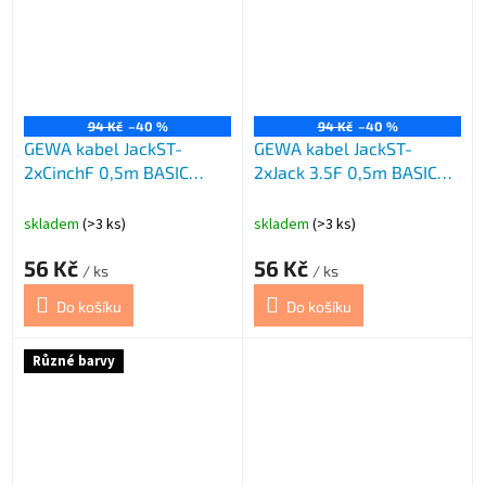
94 Kč
–40 %
94 Kč
–40 %
GEWA kabel JackST-
GEWA kabel JackST-
2xCinchF 0,5m BASIC
2xJack 3.5F 0,5m BASIC
černý
čer
skladem
(>3 ks)
skladem
(>3 ks)
56 Kč
56 Kč
/ ks
/ ks
Do košíku
Do košíku
Různé barvy