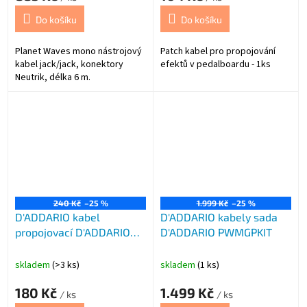
Do košíku
Do košíku
Planet Waves mono nástrojový
Patch kabel pro propojování
kabel jack/jack, konektory
efektů v pedalboardu - 1ks
Neutrik, délka 6 m.
240 Kč
–25 %
1.999 Kč
–25 %
D'ADDARIO kabel
D'ADDARIO kabely sada
propojovací D'ADDARIO
D'ADDARIO PWMGPKIT
PWFPRR204 -
skladem
(>3 ks)
skladem
(1 ks)
180 Kč
1.499 Kč
/ ks
/ ks