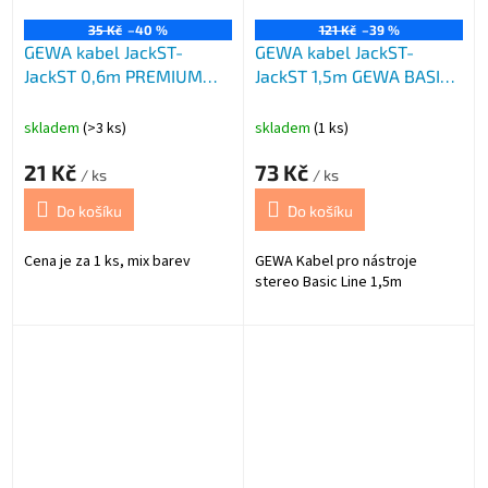
35 Kč
–40 %
121 Kč
–39 %
GEWA kabel JackST-
GEWA kabel JackST-
JackST 0,6m PREMIUM
JackST 1,5m GEWA BASIC
mix ba
Line čern
skladem
(>3 ks)
skladem
(1 ks)
21 Kč
73 Kč
/ ks
/ ks
Do košíku
Do košíku
Cena je za 1 ks, mix barev
GEWA Kabel pro nástroje
stereo Basic Line 1,5m