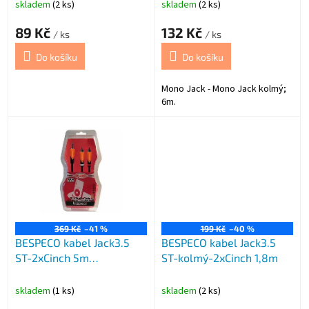
t
skladem
(2 ks)
skladem
(2 ks)
ů
89 Kč
132 Kč
/ ks
/ ks
Do košíku
Do košíku
Mono Jack - Mono Jack kolmý;
6m.
369 Kč
–41 %
199 Kč
–40 %
BESPECO kabel Jack3.5
BESPECO kabel Jack3.5
ST-2xCinch 5m
ST-kolmý-2xCinch 1,8m
SLYMSR500
skladem
(1 ks)
skladem
(2 ks)