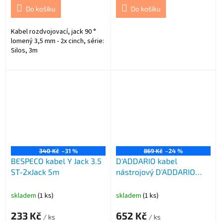
Do košíku
Do košíku
Kabel rozdvojovací, jack 90 °
lomený 3,5 mm - 2x cinch, série:
Silos, 3m
340 Kč
–31 %
869 Kč
–24 %
BESPECO kabel Y Jack 3.5
D'ADDARIO kabel
ST-2xJack 5m
nástrojový D'ADDARIO
PWAG20
skladem
(1 ks)
skladem
(1 ks)
233 Kč
652 Kč
/ ks
/ ks