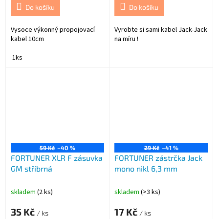
Do košíku
Do košíku
Vysoce výkonný propojovací
Vyrobte si sami kabel Jack-Jack
kabel 10cm
na míru !
1ks
59 Kč
–40 %
29 Kč
–41 %
FORTUNER XLR F zásuvka
FORTUNER zástrčka Jack
GM stříbrná
mono nikl 6,3 mm
skladem
(2 ks)
skladem
(>3 ks)
35 Kč
17 Kč
/ ks
/ ks