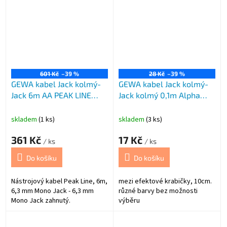
601 Kč
–39 %
28 Kč
–39 %
GEWA kabel Jack kolmý-
GEWA kabel Jack kolmý-
Jack 6m AA PEAK LINE
Jack kolmý 0,1m Alpha
černý
Audio
skladem
(1 ks)
skladem
(3 ks)
361 Kč
17 Kč
/ ks
/ ks
Do košíku
Do košíku
Nástrojový kabel Peak Line, 6m,
mezi efektové krabičky, 10cm.
6,3 mm Mono Jack - 6,3 mm
různé barvy bez možnosti
Mono Jack zahnutý.
výběru