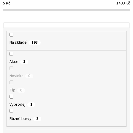
o
5
Kč
1499
Kč
d
u
k
t
ů
Na skladě
193
Akce
1
Novinka
0
Tip
0
Výprodej
1
Různé barvy
2