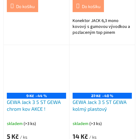
Do košíku
Do košíku
Konektor JACK 6,3 mono
kovový s gumovou vývodkou a
pozlaceným top pinem
9 Kč
–44 %
27 Kč
–48 %
GEWA Jack 3 5 ST GEWA
GEWA Jack 3 5 ST GEWA
chrom kov AKCE !
kolmý plastový
skladem
(>3 ks)
skladem
(>3 ks)
5 Kč
14 Kč
/ ks
/ ks