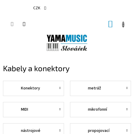
Přejít
na
CZK
obsah
NÁKUP
KOŠÍK
Kabely a konektory
Konektory
metráž
MIDI
mikrofonní
nástrojové
propojovací