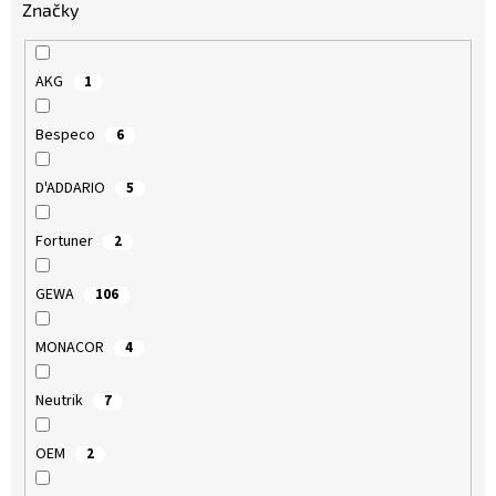
Značky
AKG
1
Bespeco
6
D'ADDARIO
5
Fortuner
2
GEWA
106
MONACOR
4
Neutrik
7
OEM
2