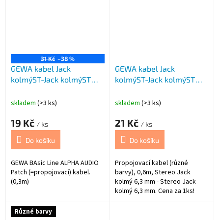
31 Kč
–38 %
GEWA kabel Jack
GEWA kabel Jack
kolmýST-Jack kolmýST
kolmýST-Jack kolmýST
0,3m ALPHA AU
0,6m ALPHA AU
skladem
(>3 ks)
skladem
(>3 ks)
19 Kč
21 Kč
/ ks
/ ks
Do košíku
Do košíku
GEWA BAsic Line ALPHA AUDIO
Propojovací kabel (různé
Patch (=propojovací) kabel.
barvy), 0,6m, Stereo Jack
(0,3m)
kolmý 6,3 mm - Stereo Jack
kolmý 6,3 mm. Cena za 1ks!
Různé barvy