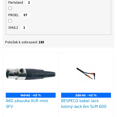
Partsland
2
PROEL
57
SHULZ
1
Položek k zobrazení:
193
V
ý
p
i
s
p
r
o
149 Kč
–40 %
220 Kč
–40 %
AKG zásuvka XLR-mini
BESPECO kabel Jack
d
3FV
kolmý-Jack 6m SLPJ 600
u
k