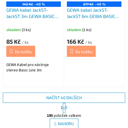
142 Kč
–40 %
277 Kč
–40 %
GEWA kabel JackST-
GEWA kabel JackST-
JackST 3m GEWA BASIC
JackST 6m GEWA BASIC
Line černý
Line černý
skladem
(3 ks)
skladem
(1 ks)
85 Kč
166 Kč
/ ks
/ ks
Do košíku
Do košíku
GEWA Kabel pro nástroje
stereo Basic Line 3m
NAČÍST 40 DALŠÍCH
S
1
5
t
O
r
193
položek celkem
v
á
l
NAHORU
n