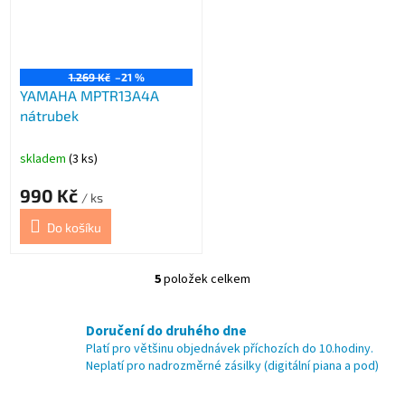
1.269 Kč
–21 %
YAMAHA MPTR13A4A
nátrubek
skladem
(3 ks)
990 Kč
/ ks
Do košíku
5
položek celkem
O
v
l
Doručení do druhého dne
á
Platí pro většinu objednávek příchozích do 10.hodiny.
d
Neplatí pro nadrozměrné zásilky (digitální piana a pod)
a
c