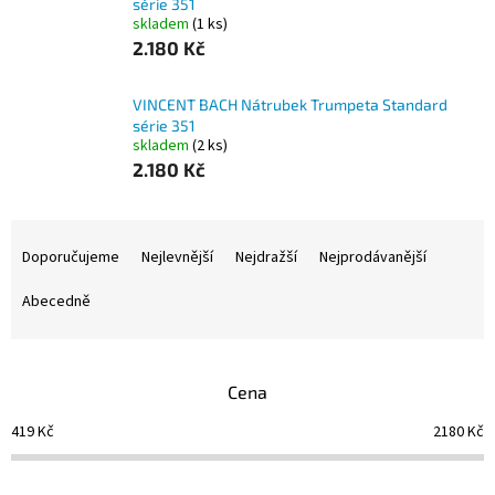
série 351
skladem
(1 ks)
2.180 Kč
VINCENT BACH Nátrubek Trumpeta Standard
série 351
skladem
(2 ks)
2.180 Kč
Ř
a
Doporučujeme
Nejlevnější
Nejdražší
Nejprodávanější
z
e
Abecedně
n
í
p
Cena
r
o
419
Kč
2180
Kč
d
u