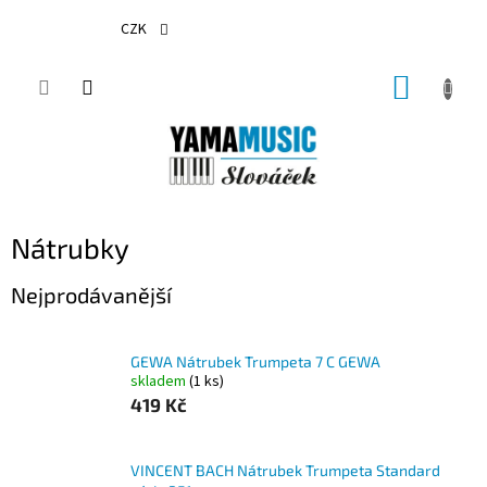
Přejít
na
CZK
obsah
NÁKUP
KOŠÍK
Nátrubky
Nejprodávanější
GEWA Nátrubek Trumpeta 7 C GEWA
skladem
(1 ks)
419 Kč
VINCENT BACH Nátrubek Trumpeta Standard