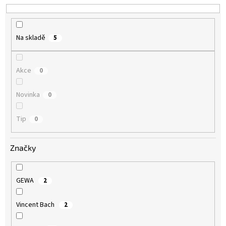
k
t
ů
Na skladě
5
Akce
0
Novinka
0
Tip
0
Značky
GEWA
2
Vincent Bach
2