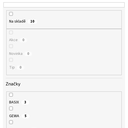
k
t
ů
Na skladě
10
Akce
0
Novinka
0
Tip
0
Značky
BASIX
3
GEWA
5