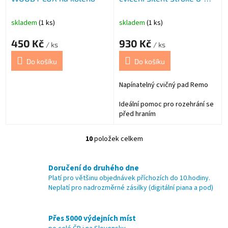
RT-000
skladem
(1 ks)
skladem
(1 ks)
450 Kč
930 Kč
/ ks
/ ks
Do košíku
Do košíku
Napínatelný cvičný pad Remo
Ideální pomoc pro rozehrání se
před hraním
10
položek celkem
O
v
l
Doručení do druhého dne
á
Platí pro většinu objednávek příchozích do 10.hodiny.
d
Neplatí pro nadrozměrné zásilky (digitální piana a pod)
a
c
í
Přes 5000 výdejních míst
p