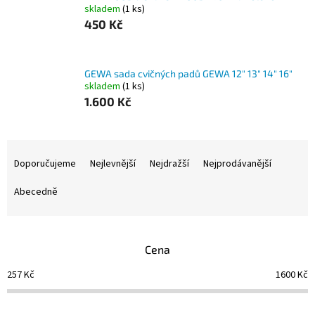
skladem
(1 ks)
450 Kč
GEWA sada cvičných padů GEWA 12" 13" 14" 16"
skladem
(1 ks)
1.600 Kč
Ř
a
Doporučujeme
Nejlevnější
Nejdražší
Nejprodávanější
z
e
Abecedně
n
í
p
Cena
r
o
257
Kč
1600
Kč
d
u