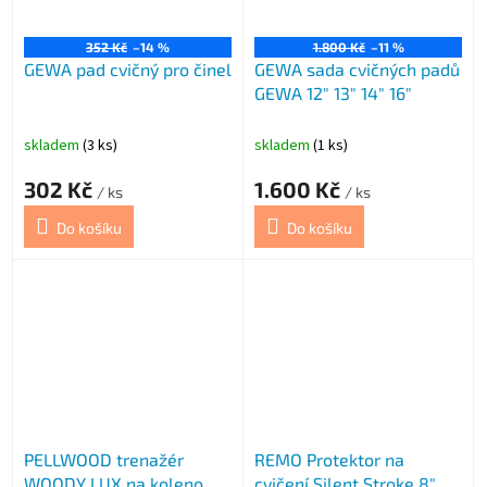
352 Kč
–14 %
1.800 Kč
–11 %
GEWA pad cvičný pro činel
GEWA sada cvičných padů
GEWA 12" 13" 14" 16"
skladem
(3 ks)
skladem
(1 ks)
302 Kč
1.600 Kč
/ ks
/ ks
Do košíku
Do košíku
PELLWOOD trenažér
REMO Protektor na
WOODY LUX na koleno
cvičení Silent Stroke 8"