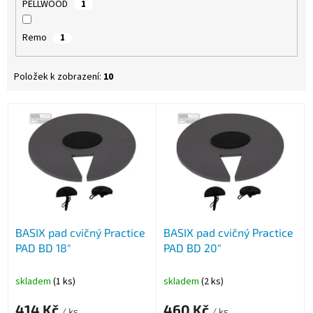
PELLWOOD
1
Remo
1
Položek k zobrazení:
10
V
ý
p
i
s
p
r
o
BASIX pad cvičný Practice
BASIX pad cvičný Practice
d
PAD BD 18"
PAD BD 20"
u
k
t
skladem
(1 ks)
skladem
(2 ks)
ů
414 Kč
460 Kč
/ ks
/ ks