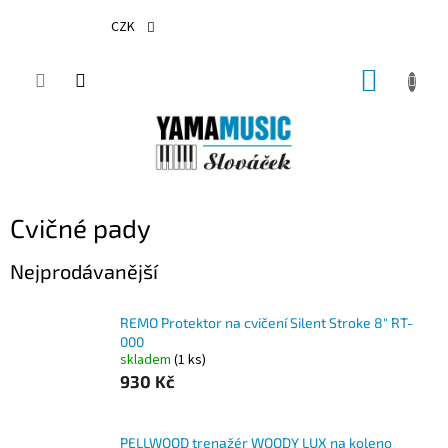
Přejít
na
CZK
obsah
NÁKUP
KOŠÍK
Cvičné pady
Nejprodávanější
REMO Protektor na cvičení Silent Stroke 8" RT-
000
skladem
(1 ks)
930 Kč
PELLWOOD trenažér WOODY LUX na koleno