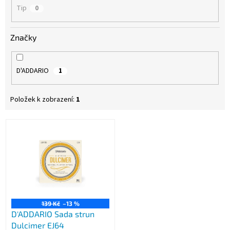
Tip
0
Značky
D'ADDARIO
1
Položek k zobrazení:
1
V
ý
p
i
s
p
r
o
139 Kč
–13 %
D'ADDARIO Sada strun
d
Dulcimer EJ64
u