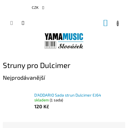
Přejít
na
CZK
obsah
NÁKUP
KOŠÍK
Struny pro Dulcimer
Nejprodávanější
D'ADDARIO Sada strun Dulcimer EJ64
skladem
(1 sada)
120 Kč
Ř