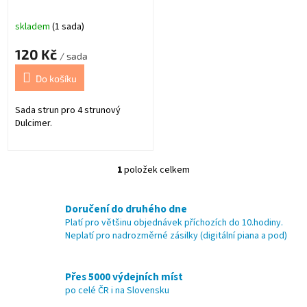
k
t
skladem
(1 sada)
ů
120 Kč
/ sada
Do košíku
Sada strun pro 4 strunový
Dulcimer.
1
položek celkem
O
v
l
Doručení do druhého dne
á
Platí pro většinu objednávek příchozích do 10.hodiny.
d
Neplatí pro nadrozměrné zásilky (digitální piana a pod)
a
c
í
Přes 5000 výdejních míst
p
po celé ČR i na Slovensku
r
v