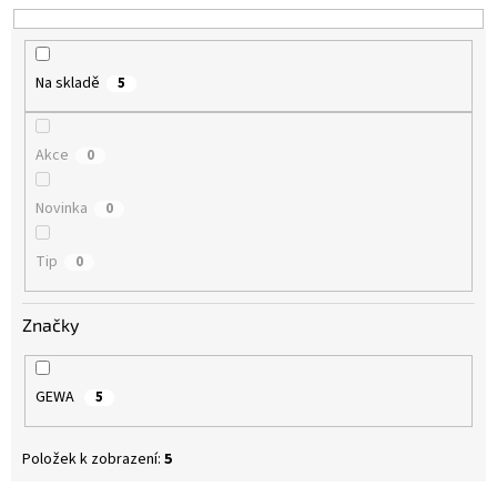
k
t
ů
Na skladě
5
Akce
0
Novinka
0
Tip
0
Značky
GEWA
5
Položek k zobrazení:
5