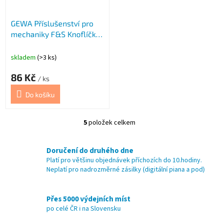
GEWA Příslušenství pro
mechaniky F&S Knoflíčky
mec
skladem
(>3 ks)
86 Kč
/ ks
Do košíku
5
položek celkem
O
v
l
Doručení do druhého dne
á
Platí pro většinu objednávek příchozích do 10.hodiny.
d
Neplatí pro nadrozměrné zásilky (digitální piana a pod)
a
c
í
Přes 5000 výdejních míst
p
po celé ČR i na Slovensku
r