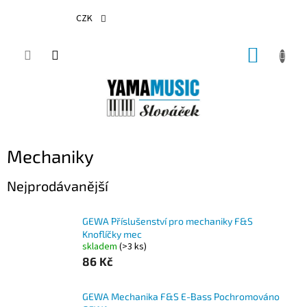
Přejít
na
CZK
obsah
NÁKUP
KOŠÍK
Mechaniky
Nejprodávanější
GEWA Příslušenství pro mechaniky F&S
Knoflíčky mec
skladem
(>3 ks)
86 Kč
GEWA Mechanika F&S E-Bass Pochromováno