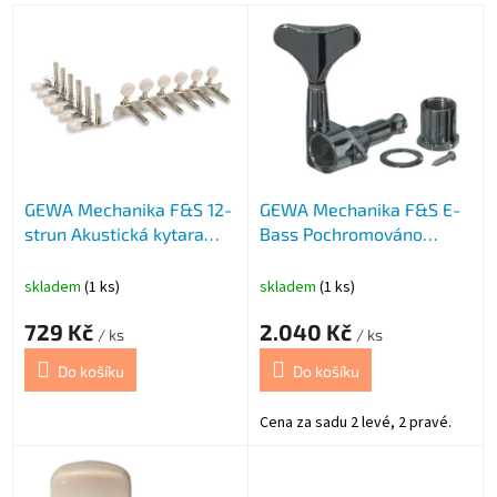
V
ý
p
i
s
p
r
o
GEWA Mechanika F&S 12-
GEWA Mechanika F&S E-
d
strun Akustická kytara
Bass Pochromováno
u
GEW
GEWA
k
t
skladem
(1 ks)
skladem
(1 ks)
ů
729 Kč
2.040 Kč
/ ks
/ ks
Do košíku
Do košíku
Cena za sadu 2 levé, 2 pravé.