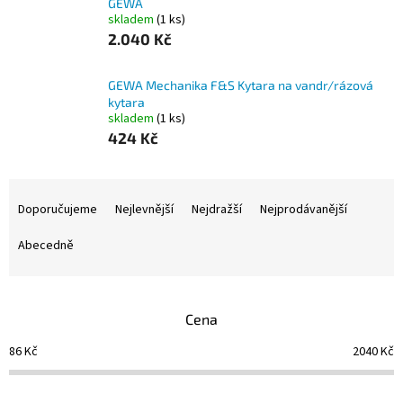
GEWA
skladem
(1 ks)
2.040 Kč
GEWA Mechanika F&S Kytara na vandr/rázová
kytara
skladem
(1 ks)
424 Kč
Ř
a
Doporučujeme
Nejlevnější
Nejdražší
Nejprodávanější
z
e
Abecedně
n
í
p
Cena
r
o
86
Kč
2040
Kč
d
u