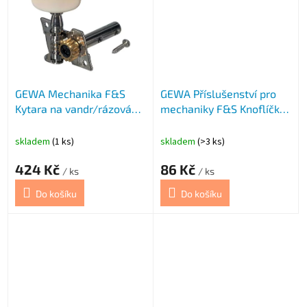
GEWA Mechanika F&S
GEWA Příslušenství pro
Kytara na vandr/rázová
mechaniky F&S Knoflíčky
kytara
mec
skladem
(1 ks)
skladem
(>3 ks)
424 Kč
86 Kč
/ ks
/ ks
Do košíku
Do košíku