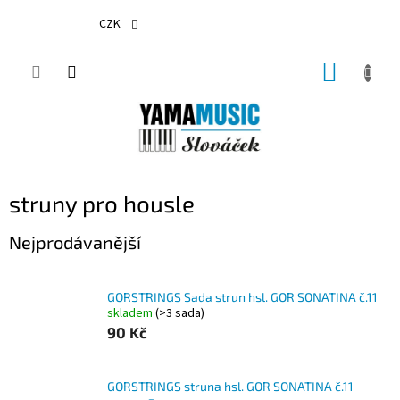
Přejít
na
CZK
obsah
NÁKUP
KOŠÍK
struny pro housle
Nejprodávanější
GORSTRINGS Sada strun hsl. GOR SONATINA č.11
skladem
(>3 sada)
90 Kč
GORSTRINGS struna hsl. GOR SONATINA č.11