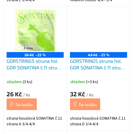
35 Kč
–25 %
43 Kč
–25 %
GORSTRINGS struna hsl.
GORSTRINGS struna hsl.
GOR SONATINA č.11 struna
GOR SONATINA č.11 struna
A
D
skladem
(3 ks)
skladem
(>3 ks)
26 Kč
32 Kč
/ ks
/ ks
Do košíku
Do košíku
struna houslová SONATINA č.11
struna houslová SONATINA č.11
struna A 3/4-4/4
struna D 3/4-4/4