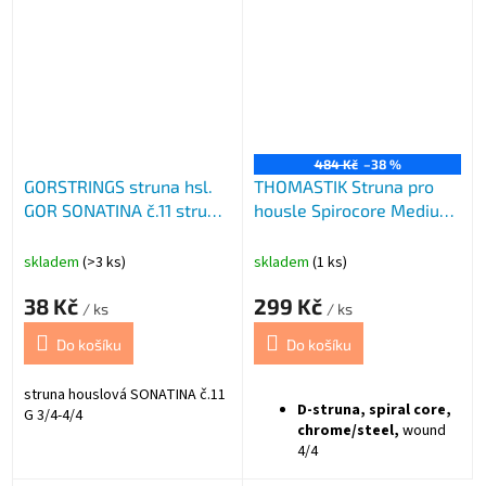
484 Kč
–38 %
GORSTRINGS struna hsl.
THOMASTIK Struna pro
GOR SONATINA č.11 struna
housle Spirocore Medium
G
Thoma
skladem
(>3 ks)
skladem
(1 ks)
38 Kč
299 Kč
/ ks
/ ks
Do košíku
Do košíku
struna houslová SONATINA č.11
D-struna, spiral core,
G 3/4-4/4
chrome/steel,
wound
4/4