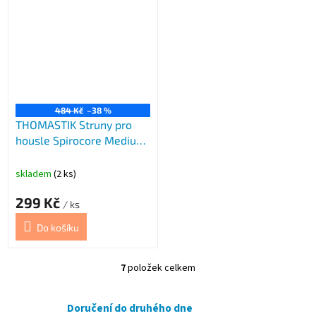
484 Kč
–38 %
THOMASTIK Struny pro
housle Spirocore Medium
Thoma
skladem
(2 ks)
299 Kč
/ ks
Do košíku
7
položek celkem
O
v
l
Doručení do druhého dne
á