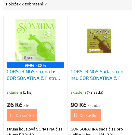
Položek k zobrazení:
7
V
ý
p
i
s
p
r
o
35 Kč
–25 %
GORSTRINGS struna hsl.
GORSTRINGS Sada strun
d
GOR SONATINA č.11 struna
hsl. GOR SONATINA č.11
u
E
k
t
skladem
(1 ks)
skladem
(>3 sada)
ů
26 Kč
90 Kč
/ ks
/ sada
Do košíku
Do košíku
struna houslová SONATINA č.11
GOR SONATINA sada č.11 pro
struna E 3/4-4/4
velikost houslí: 4/4 - 3/4