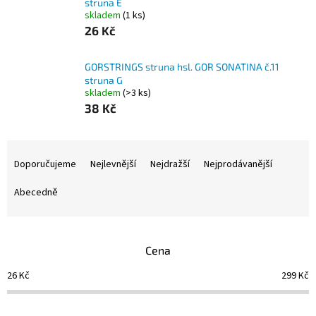
struna E
skladem
(1 ks)
26 Kč
GORSTRINGS struna hsl. GOR SONATINA č.11
struna G
skladem
(>3 ks)
38 Kč
Ř
a
Doporučujeme
Nejlevnější
Nejdražší
Nejprodávanější
z
e
Abecedně
n
í
p
Cena
r
o
26
Kč
299
Kč
d
u