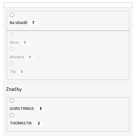
k
t
ů
Na skladě
7
Akce
0
Novinka
0
Tip
0
Značky
GORSTRINGS
5
THOMASTIK
2