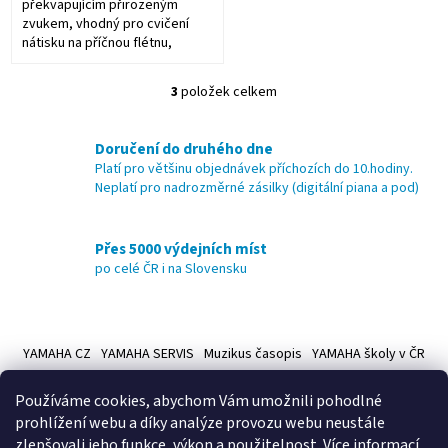
překvapujícím přirozeným
zvukem, vhodný pro cvičení
nátisku na příčnou flétnu,
javorové dřevo
3
položek celkem
O
v
l
Doručení do druhého dne
á
Platí pro většinu objednávek příchozích do 10.hodiny.
d
Neplatí pro nadrozměrné zásilky (digitální piana a pod)
a
c
í
Přes 5000 výdejních míst
p
po celé ČR i na Slovensku
r
v
k
Z
y
á
v
YAMAHA CZ
YAMAHA SERVIS
Muzikus časopis
YAMAHA školy v ČR
ý
p
p
a
Používáme cookies, abychom Vám umožnili pohodlné
i
t
prohlížení webu a díky analýze provozu webu neustále
s
í
u
zlepšovali jeho funkce, výkon a použitelnost.
Více informací