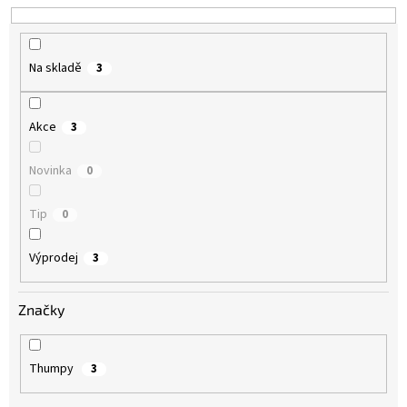
k
t
ů
Na skladě
3
Akce
3
Novinka
0
Tip
0
Výprodej
3
Značky
Thumpy
3