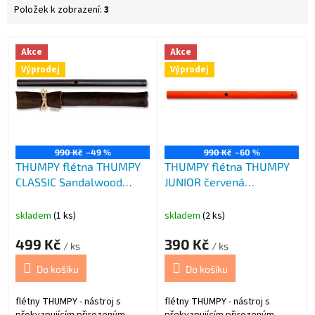
Položek k zobrazení:
3
V
Akce
Akce
ý
Výprodej
Výprodej
p
i
s
p
r
o
990 Kč
–49 %
990 Kč
–60 %
THUMPY flétna THUMPY
THUMPY flétna THUMPY
d
CLASSIC Sandalwood
JUNIOR červená
u
VÝPRODEJ
VÝPRODEJ
k
t
skladem
(1 ks)
skladem
(2 ks)
ů
499 Kč
390 Kč
/ ks
/ ks
Do košíku
Do košíku
flétny THUMPY - nástroj s
flétny THUMPY - nástroj s
překvapujícím přirozeným
překvapujícím přirozeným