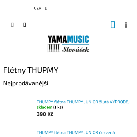
Přejít
na
CZK
obsah
NÁKUP
KOŠÍK
Flétny THUPMY
Nejprodávanější
THUMPY flétna THUMPY JUNIOR žlutá VÝPRODEJ
skladem
(1 ks)
390 Kč
THUMPY flétna THUMPY JUNIOR červená