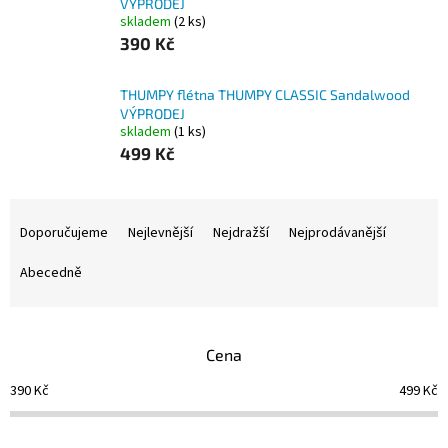
VÝPRODEJ
skladem
(2 ks)
390 Kč
THUMPY flétna THUMPY CLASSIC Sandalwood
VÝPRODEJ
skladem
(1 ks)
499 Kč
Ř
a
Doporučujeme
Nejlevnější
Nejdražší
Nejprodávanější
z
e
Abecedně
n
í
p
Cena
r
o
390
Kč
499
Kč
d
u