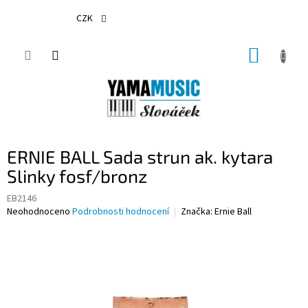
Přejít
na
CZK
obsah
NÁKUP
KOŠÍK
ERNIE BALL Sada strun ak. kytara
Slinky fosf/bronz
EB2146
Průměrné
Neohodnoceno
Podrobnosti hodnocení
Značka:
Ernie Ball
hodnocení
produktu
je
0,0
z
5
hvězdiček.