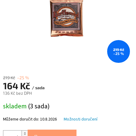
219 Kč
–25 %
219 Kč
–25 %
164 Kč
/ sada
136 Kč bez DPH
Měrná
skladem
(3 sada)
cena:
Můžeme doručit do:
10.8.2026
Možnosti doručení