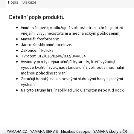
Popis
Diskuze
Detailní popis produktu
Vinutí: válcové (prodlužuje životnost strun - chrání je před
vnějšími vlivy, nečistotami a mechanickým poškozením).
Materiál: fosforbronz.
Jádro: šestihranné, ocelové.
Zakončení: kulička.
Tvrdost: 012/016/024w/032/044/054.
Vyvinuty pro ty nejnáročnější kytaristy, kteří vyžadují
vysoce kvalitní zvuk, nadstandardní životnost a maximální
možnou pohodlnost hraní.
Zaručují bohatý zvuk s pevnými hlubokými basy a jasnými
výškami.
Na tyto struny hrají například Eric Clampton nebo Kid Rock.
Z
á
YAMAHA CZ
YAMAHA SERVIS
Muzikus časopis
YAMAHA školy v ČR