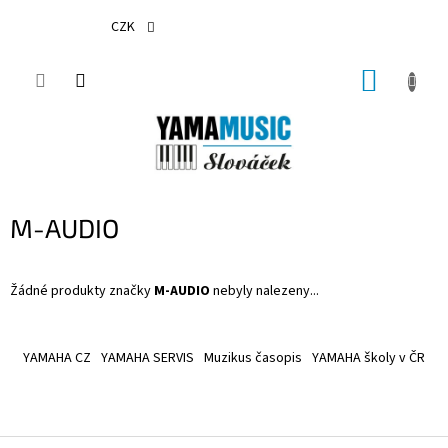
Přejít
na
CZK
obsah
NÁKUP
KOŠÍK
M-AUDIO
Žádné produkty značky
M-AUDIO
nebyly nalezeny...
Z
á
YAMAHA CZ
YAMAHA SERVIS
Muzikus časopis
YAMAHA školy v ČR
p
a
t
í