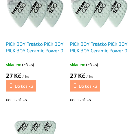
p
o
i
d
s
u
p
k
r
t
o
ů
d
PICK BOY Trsátko PICK BOY
PICK BOY Trsátko PICK BOY
u
PICK BOY Ceramic Power 0
PICK BOY Ceramic Power 0
k
t
skladem
(>3 ks)
skladem
(>3 ks)
ů
27 Kč
27 Kč
/ ks
/ ks
Do košíku
Do košíku
cena za1 ks
cena za1 ks