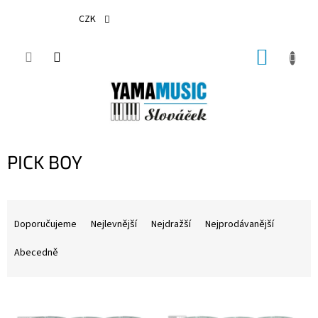
Přejít
na
CZK
obsah
NÁKUP
KOŠÍK
PICK BOY
Ř
a
Doporučujeme
Nejlevnější
Nejdražší
Nejprodávanější
z
e
Abecedně
n
í
V
p
ý
r