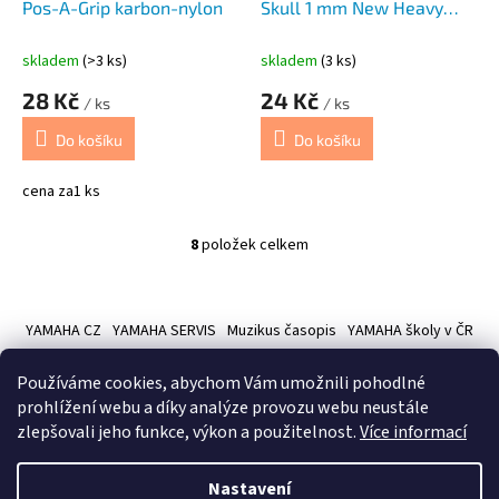
Pos-A-Grip karbon-nylon
Skull 1 mm New Heavy
Met
skladem
(>3 ks)
skladem
(3 ks)
28 Kč
24 Kč
/ ks
/ ks
Do košíku
Do košíku
cena za1 ks
8
položek celkem
O
v
l
Z
á
á
YAMAHA CZ
YAMAHA SERVIS
Muzikus časopis
YAMAHA školy v ČR
d
p
a
a
c
Používáme cookies, abychom Vám umožnili pohodlné
t
í
prohlížení webu a díky analýze provozu webu neustále
í
p
zlepšovali jeho funkce, výkon a použitelnost.
Více informací
r
v
Vytvořil Shoptet
k
Nastavení