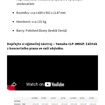
zesilovačem
Rozměry:
cca
1430
x
932
x
1147
mm
Hmotnost:
cca
131
kg
Barvy:
Polished
Ebony (
lesklá
černá)
Dopřejte
si
výjimečný
nástroj –
Yamaha
CLP-
895GP.
Zážitek
z
koncertního
piana
ve
vaší
obýváku.