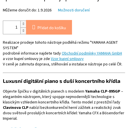
Můžeme doručit do:
1.9.2026
Možnosti doručení
Přidat do košíku
Realizace prodeje tohoto nástroje podléhá režimu "YAMAHA AGENT
SYSTEM"
podrobné informace najdete tady
Obchodní podmínky YAMAHA GmbH
a vzor kupní smlouvy je zde
Vzor kupní smlouvy
V ceně je zahrnuta doprava, stěhování a instalace nástroje po celé ČR.
Luxusní
digitální
piano
s
duší
koncertního
křídla
Objevte
špičku
v
digitálních
pianech
s
modelem
Yamaha
CLP-
895GP
–
elegantním
nástrojem,
který
spojuje
nejmodernější
technologie
s
klasickým
vzhledem
koncertního
křídla.
Tento
model
z
prestižní
řady
Clavinova
CLP
nabízí
bezkonkurenční
herní
zážitek
a
realistický
zvuk
dvou
světově
proslulých
koncertních
křídel:
Yamaha
CFX
a
Bösendorfer
Imperial.