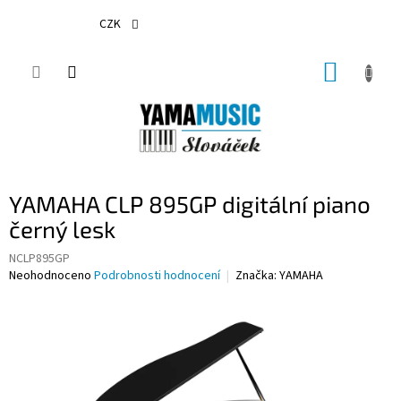
Přejít
na
CZK
obsah
NÁKUP
KOŠÍK
YAMAHA CLP 895GP digitální piano
černý lesk
NCLP895GP
Průměrné
Neohodnoceno
Podrobnosti hodnocení
Značka:
YAMAHA
hodnocení
produktu
je
0,0
z
5
hvězdiček.