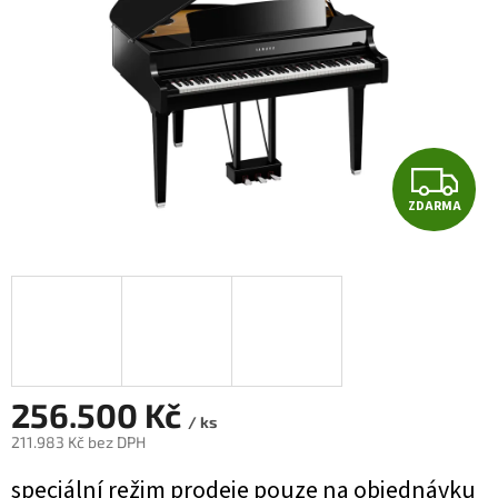
Z
ZDARMA
D
A
R
M
A
256.500 Kč
/ ks
211.983 Kč bez DPH
Měrná
speciální režim prodeje pouze na objednávku
cena: