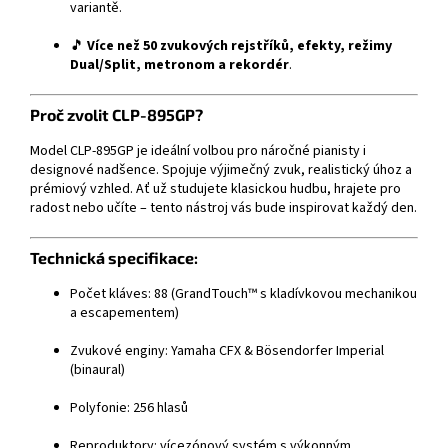
variantě.
🎵
Více
než
50
zvukových
rejstříků,
efekty,
režimy
Dual/
Split,
metronom
a
rekordér
.
Proč
zvolit
CLP-
895GP?
Model
CLP-
895GP
je
ideální
volbou
pro
náročné
pianisty
i
designové
nadšence.
Spojuje
výjimečný
zvuk,
realistický
úhoz
a
prémiový
vzhled.
Ať
už
studujete
klasickou
hudbu,
hrajete
pro
radost
nebo
učíte –
tento
nástroj
vás
bude
inspirovat
každý
den.
Technická
specifikace:
Počet
kláves:
88 (
GrandTouch™
s
kladívkovou
mechanikou
a
escapementem)
Zvukové
enginy:
Yamaha
CFX &
Bösendorfer
Imperial
(
binaural)
Polyfonie:
256
hlasů
Reproduktory:
vícezónový
systém
s
výkonným