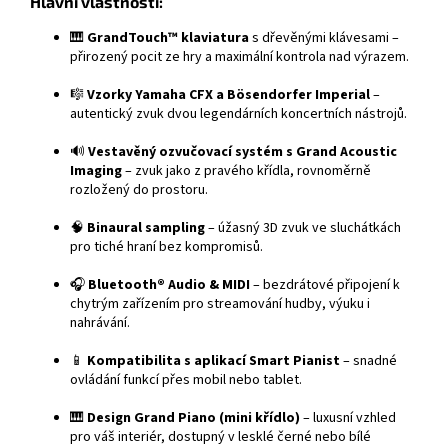
Hlavní
vlastnosti:
🎹
GrandTouch™
klaviatura
s
dřevěnými
klávesami –
přirozený
pocit
ze
hry
a
maximální
kontrola
nad
výrazem.
🎼
Vzorky
Yamaha
CFX
a
Bösendorfer
Imperial
–
autentický
zvuk
dvou
legendárních
koncertních
nástrojů.
🔊
Vestavěný
ozvučovací
systém
s
Grand
Acoustic
Imaging
–
zvuk
jako
z
pravého
křídla,
rovnoměrně
rozložený
do
prostoru.
🧠
Binaural
sampling
–
úžasný
3D
zvuk
ve
sluchátkách
pro
tiché
hraní
bez
kompromisů.
🎧
Bluetooth®
Audio &
MIDI
–
bezdrátové
připojení
k
chytrým
zařízením
pro
streamování
hudby,
výuku
i
nahrávání.
📱
Kompatibilita
s
aplikací
Smart
Pianist
–
snadné
ovládání
funkcí
přes
mobil
nebo
tablet.
🎹
Design
Grand
Piano (
mini
křídlo)
–
luxusní
vzhled
pro
váš
interiér,
dostupný
v
lesklé
černé
nebo
bílé