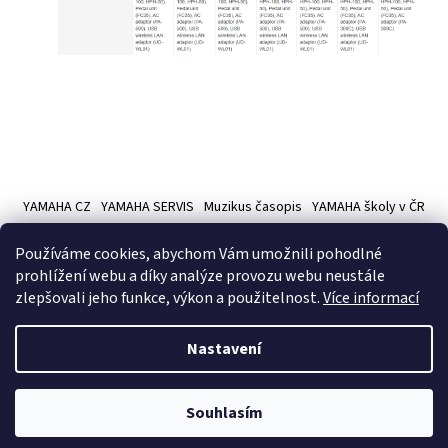
Z
á
YAMAHA CZ
YAMAHA SERVIS
Muzikus časopis
YAMAHA školy v ČR
p
a
Používáme cookies, abychom Vám umožnili pohodlné
t
prohlížení webu a díky analýze provozu webu neustále
í
zlepšovali jeho funkce, výkon a použitelnost.
Více informací
Vytvořil Shoptet
Nastavení
Copyright 2026
Hudební nástroje YAMAMUSIC
. Všechna práva
Souhlasím
vyhrazena.