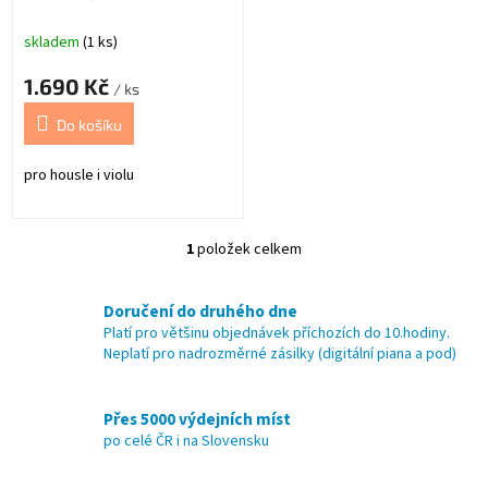
VV-3 Hous
k
t
skladem
(1 ks)
ů
1.690 Kč
/ ks
Do košíku
pro housle i violu
1
položek celkem
O
v
l
Doručení do druhého dne
á
Platí pro většinu objednávek příchozích do 10.hodiny.
d
Neplatí pro nadrozměrné zásilky (digitální piana a pod)
a
c
í
Přes 5000 výdejních míst
p
po celé ČR i na Slovensku
r
v
k