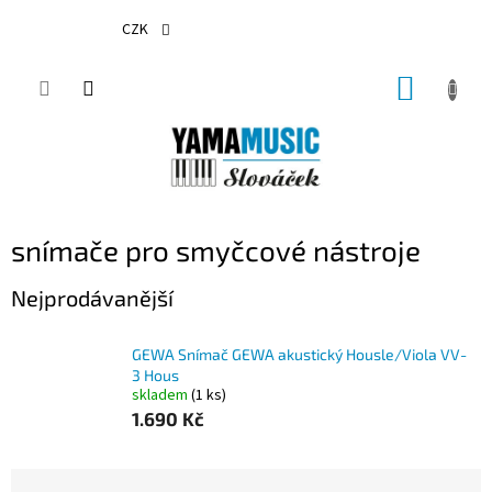
Přejít
na
CZK
obsah
NÁKUP
KOŠÍK
snímače pro smyčcové nástroje
Nejprodávanější
GEWA Snímač GEWA akustický Housle/Viola VV-
3 Hous
skladem
(1 ks)
1.690 Kč
Ř