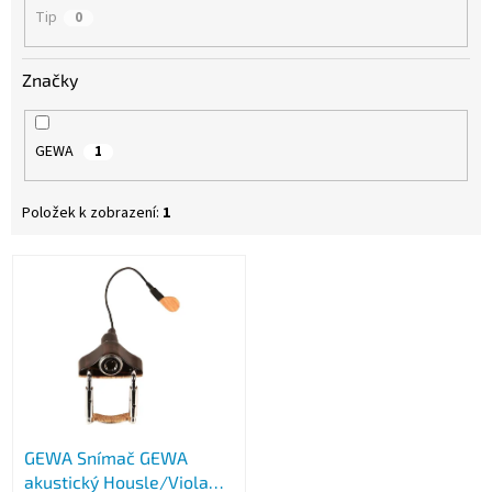
Tip
0
Značky
GEWA
1
Položek k zobrazení:
1
V
ý
p
i
s
p
r
o
GEWA Snímač GEWA
d
akustický Housle/Viola
u