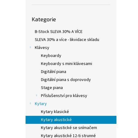
Akusti
Přeskočit
Kategorie
kategorie
B-Stock SLEVA 30% A VÍCE
SLEVA 30% a více - likvidace skladu
Klávesy
Keyboardy
Keyboardy s mini klávesami
Digitální piana
Digitální piana s doprovody
Stage piana
TAKA
Příslušenství pro klávesy
TAKA
Kytary
Kytary klasické
Kytary akustické
7.9
Kytary akustické se snímačem
Kytary akustické 12-ti strunné