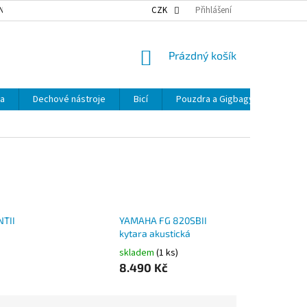
NKY OCHRANY OSOBNÍCH ÚDAJŮ
NAŠE DOPRAVA
CZK
Přihlášení
VÝDEJNÍ MÍSTA
NÁKUPNÍ
Prázdný košík
KOŠÍK
ka
Dechové nástroje
Bicí
Pouzdra a Gigbagy
Smyčc
TII
YAMAHA FG 820SBII
kytara akustická
skladem
(1 ks)
8.490 Kč