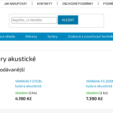
JAK NAKUPOVAT
KONTAKTY
OBCHODNÍ PODMÍNKY
PODMÍ
HLEDAT
dace skladu
Klávesy
Kytary
Zvuková a ozvučovací techni
ry akustické
odávanější
YAMAHA F370 BL
YAMAHA FG 800N
kytara akustická
kytara akustická
skladem
(2 ks)
skladem
(1 ks)
4.190 Kč
7.390 Kč