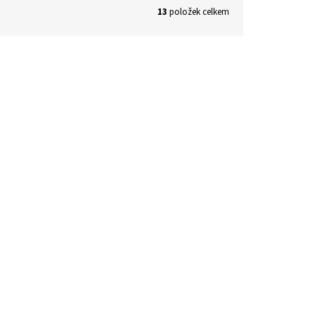
13
položek celkem
4.890 Kč
–24 %
ANEZ
IBANEZ Kytara elektroakustická
PF12MH OPN IBANEZ
dem
(1 ks)
skladem
(1 ks)
 košíku
3.668 Kč
Do košíku
/ ks