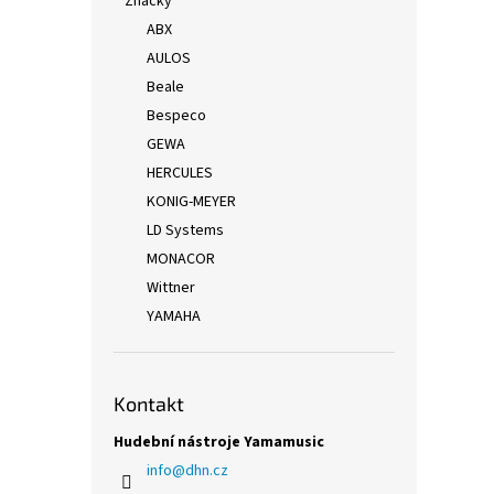
3.2
Značky
ABX
Akust
AULOS
proved
Beale
zprac
rozvoj
Bespeco
GEWA
HERCULES
KONIG-MEYER
LD Systems
MONACOR
Wittner
YAMAHA
Kontakt
Hudební nástroje Yamamusic
info
@
dhn.cz