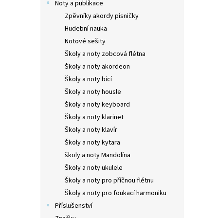
Noty a publikace
Standa
Zpěvníky akordy písničky
s plas
Hudební nauka
pro vy
Notové sešity
mahag
Školy a noty zobcová flétna
Školy a noty akordeon
Školy a noty bicí
Školy a noty housle
Školy a noty keyboard
Školy a noty klarinet
Školy a noty klavír
Školy a noty kytara
školy a noty Mandolína
YAMA
Školy a noty ukulele
Natu
Školy a noty pro příčnou flétnu
Školy a noty pro foukací harmoniku
Příslušenství