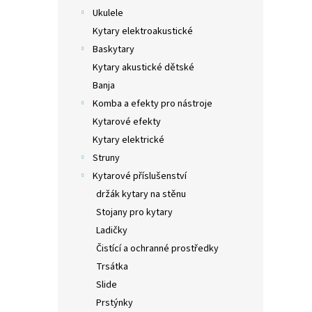
Atrakt
Ukulele
Kytary elektroakustické
Baskytary
Kytary akustické dětské
Banja
Komba a efekty pro nástroje
Kytarové efekty
Kytary elektrické
Struny
Kytarové příslušenství
držák kytary na stěnu
Stojany pro kytary
YAMA
akus
Ladičky
Čistící a ochranné prostředky
Trsátka
Slide
8.4
Prstýnky