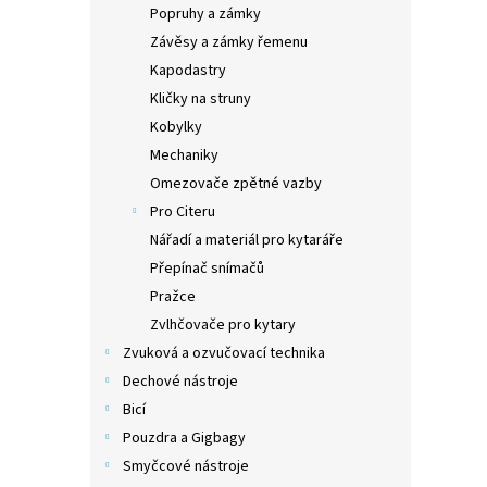
Popruhy a zámky
Aktuá
vrácen
Závěsy a zámky řemenu
akce
Kapodastry
31.10.
Kličky na struny
Akust
Kobylky
plasto
Mechaniky
vylepš
mahag
Omezovače zpětné vazby
Pro Citeru
Nářadí a materiál pro kytaráře
Přepínač snímačů
Pražce
Zvlhčovače pro kytary
YAMA
Zvuková a ozvučovací technika
akus
Dechové nástroje
Bicí
Pouzdra a Gigbagy
Smyčcové nástroje
8.4