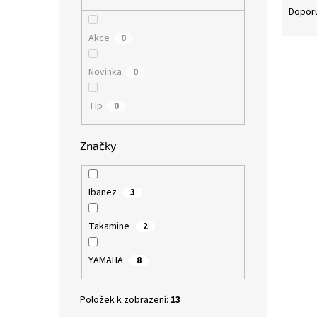
n
a
Dopor
e
z
l
Akce
0
e
V
n
ý
í
Novinka
0
p
p
i
r
Tip
0
s
o
p
d
Značky
r
u
o
k
d
t
Ibanez
3
u
ů
IBAN
k
AVC9
Takamine
t
2
ů
YAMAHA
8
7.7
Položek k zobrazení:
13