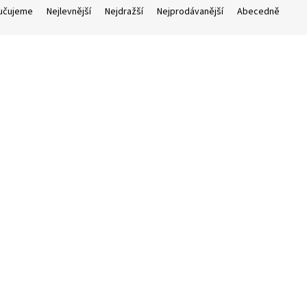
učujeme
Nejlevnější
Nejdražší
Nejprodávanější
Abecedně
10.390 Kč
–25 %
EZ Kytara akustická IBANEZ
IBANEZ Kytara akustická IB
 OPN Open Pore
AW 54JR-OPN
skladem
(1 ks)
skla
93 Kč
Do košíku
6.590 Kč
Do
/ ks
/ ks