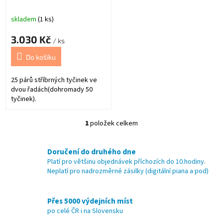
k
t
skladem
(1 ks)
ů
3.030 Kč
/ ks
Do košíku
25 párů stříbrných tyčinek ve
dvou řadách(dohromady 50
tyčinek).
1
položek celkem
O
v
l
Doručení do druhého dne
á
Platí pro většinu objednávek příchozích do 10.hodiny.
d
Neplatí pro nadrozměrné zásilky (digitální piana a pod)
a
c
í
Přes 5000 výdejních míst
p
po celé ČR i na Slovensku
r
v