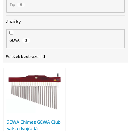
Tip
0
Značky
GEWA
1
Položek k zobrazení:
1
V
ý
p
i
s
p
r
o
GEWA Chimes GEWA Club
d
Salsa dvojřadá
u