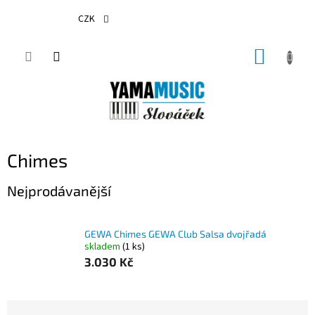
Přejít
na
CZK
obsah
NÁKUP
KOŠÍK
Chimes
Nejprodávanější
GEWA Chimes GEWA Club Salsa dvojřadá
skladem
(1 ks)
3.030 Kč
Ř