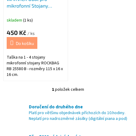
mikrofonní Stojany
u
ROCKBAG RB 255
k
t
skladem
(1 ks)
ů
450 Kč
/ ks
Do košíku
Taška na 1 - 4 stojany
mikrofonní stojany ROCKBAG
RB 25580 B - rozměry 115 x 16 x
16 cm.
1
položek celkem
O
v
l
Doručení do druhého dne
á
Platí pro většinu objednávek příchozích do 10.hodiny.
d
Neplatí pro nadrozměrné zásilky (digitální piana a pod)
a
c
í