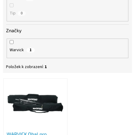
Tip
0
Značky
Warvick
1
Položek k zobrazení:
1
V
ý
p
i
s
p
r
o
WARVICK Obal pro
d