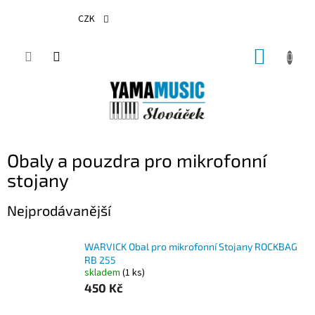
Přejít
na
CZK
obsah
NÁKUP
KOŠÍK
Obaly a pouzdra pro mikrofonní
stojany
Nejprodávanější
WARVICK Obal pro mikrofonní Stojany ROCKBAG
RB 255
skladem
(1 ks)
450 Kč