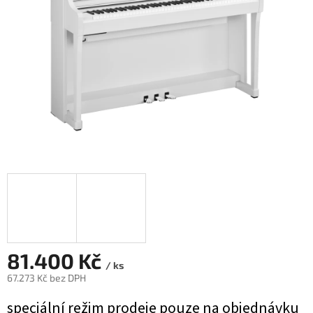
81.400 Kč
/ ks
67.273 Kč bez DPH
Měrná
speciální režim prodeje pouze na objednávku
cena: