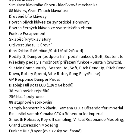
Simulace klavírního úhozu - kladívková mechanika
88 kláves, GrandTouch klaviatura
Dřevěné bílé klávesy
Povrch bílých kláves ze syntetické slonoviny
Povrch černých kláves ze syntetického ebenu
Funkce Escapement
Sklápěcí kryt klaviatury
Citlivost úhozu: 5 úrovní
(Hard2/Hard1/Medium/Soft1/Soft2/Fixed)
Pedály: 3; Damper (podpora half-pedal funkce), Soft, Sostenuto
(všechny pedály s možností přiřazení funkce - Sustain (Switch),
Sustain Continuously, Sostenuto, Soft, Pitch Bend Up, Pitch Bend
Down, Rotary Speed, Vibe Rotor, Song Play/Pause)
GP Response Damper Pedal
Displej: Full Dots LCD (128 x 64 bodů)
38 zvukových rejstříků
256 hlasá polyfonie
88 stupňové vzorkování
Samply koncertního klavíru: Yamaha CFX a Bösendorfer Imperial
Binaurální sampl: Yamaha CFX a Bösendorfer Imperial
Smooth Release, Key-off sampling, Virtual Resonance Modeling,
Grand Expression Modeling
Funkce Dual/Layer (dva zvuky současně)