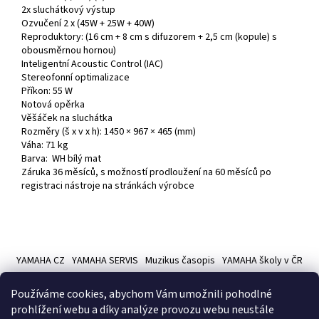
2x sluchátkový výstup
Ozvučení 2 x (45W + 25W + 40W)
Reproduktory: (16 cm + 8 cm s difuzorem + 2,5 cm (kopule) s
obousměrnou hornou)
Inteligentní Acoustic Control (IAC)
Stereofonní optimalizace
Příkon: 55 W
Notová opěrka
Věšáček na sluchátka
Rozměry (š x v x h): 1450 × 967 × 465 (mm)
Váha: 71 kg
Barva: WH bílý mat
Záruka 36 měsíců, s možností prodloužení na 60 měsíců po
registraci nástroje na stránkách výrobce
Z
á
YAMAHA CZ
YAMAHA SERVIS
Muzikus časopis
YAMAHA školy v ČR
p
a
Používáme cookies, abychom Vám umožnili pohodlné
t
prohlížení webu a díky analýze provozu webu neustále