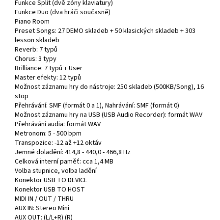
Funkce Split (dvě zóny klaviatury)
Funkce Duo (dva hráči současně)
Piano Room
Preset Songs: 27 DEMO skladeb + 50 klasických skladeb + 303
lesson skladeb
Reverb: 7 typů
Chorus: 3 typy
Brilliance: 7 typů + User
Master efekty: 12 typů
Možnost záznamu hry do nástroje: 250 skladeb (500KB/Song), 16
stop
Přehrávání: SMF (formát 0 a 1), Nahrávání: SMF (formát 0)
Možnost záznamu hry na USB (USB Audio Recorder): formát WAV
Přehrávání audia: formát WAV
Metronom: 5 - 500 bpm
Transpozice: -12 až +12 oktáv
Jemné doladění: 414,8 - 440,0 - 466,8 Hz
Celková interní paměť: cca 1,4 MB
Volba stupnice, volba ladění
Konektor USB TO DEVICE
Konektor USB TO HOST
MIDI IN / OUT / THRU
AUX IN: Stereo Mini
AUX OUT: (L/L+R) (R)