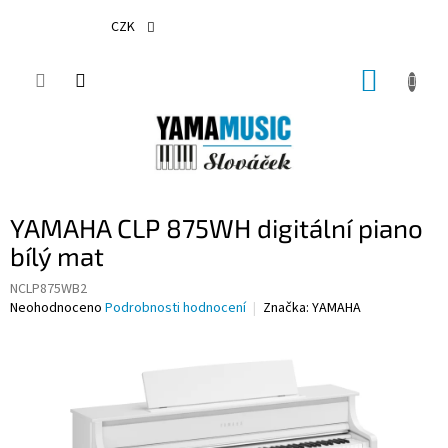
Přejít
na
CZK
obsah
NÁKUP
KOŠÍK
YAMAHA CLP 875WH digitální piano
bílý mat
NCLP875WB2
Průměrné
Neohodnoceno
Podrobnosti hodnocení
Značka:
YAMAHA
hodnocení
produktu
je
0,0
z
5
hvězdiček.