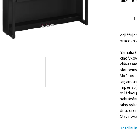
Můžeme d
Zajišťuj
pracovník
.Yamaha C
kladívko
klávesam
slonoviny
Možnost 
legendár
Imperial 
ovládací 
nahrávání
silný výk
difuzore
Clavinova
Detailní 