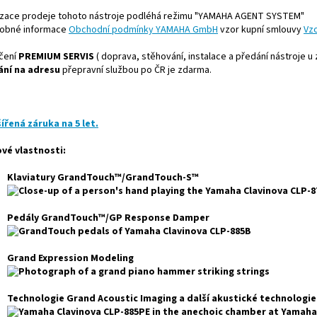
izace prodeje tohoto nástroje podléhá režimu "YAMAHA AGENT SYSTEM"
obné informace
Obchodní podmínky YAMAHA GmbH
vzor kupní smlouvy
Vz
čení
PREMIUM SERVIS
( doprava, stěhování, instalace a předání nástroje u
ání na adresu
přepravní službou po ČR je zdarma.
ířená záruka na 5 let.
ové vlastnosti:
Klaviatury GrandTouch™/GrandTouch-S™
Pedály GrandTouch™/GP Response Damper
Grand Expression Modeling
Technologie Grand Acoustic Imaging a další akustické technologie