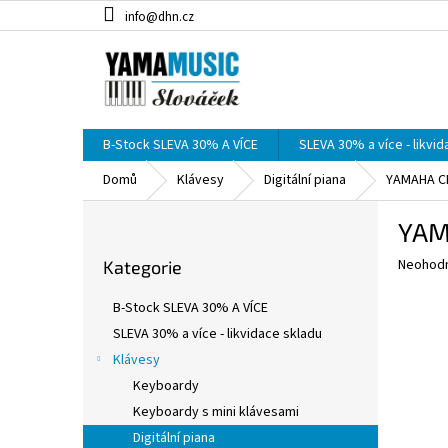
Přejít
info@dhn.cz
na
obsah
B-Stock SLEVA 30% A VÍCE
SLEVA 30% a více - likvi
Domů
Klávesy
Digitální piana
YAMAHA CL
P
YAMA
o
Přeskočit
s
Průměr
Neohod
Kategorie
kategorie
t
hodnoce
r
produkt
B-Stock SLEVA 30% A VÍCE
a
je
SLEVA 30% a více - likvidace skladu
0,0
n
z
Klávesy
n
5
í
Keyboardy
hvězdič
p
Keyboardy s mini klávesami
a
Digitální piana