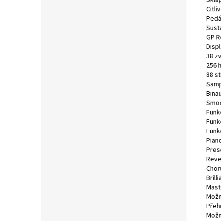
Skláp
Citl
Pedá
Sust
GP R
Displ
38 z
256 
88 s
Samp
Bina
Smoo
Funk
Funkc
Funk
Pian
Pres
Reve
Chor
Brill
Mast
Možn
Přehr
Možn