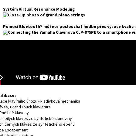
Systém Virtual Resonance Modeling
Pomocí Bluetooth® můžete poslouchat hudbu přes vysoce kvalitní 
ifikace :
lace klavírního úhozu - kladívková mechanika
láves, GrandTouch klaviatura
ěné bílé klávesy
ch bílých kláves ze syntetické slonoviny
ch černých kláves ze syntetického ebenu
ce Escapement