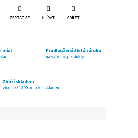
ZEPTAT SE
HLÍDAT
SDÍLET
h míst
Prodloužená 5letá záruka
nsku
na vybrané produkty
Zboží skladem
více než 1500 položek skladem