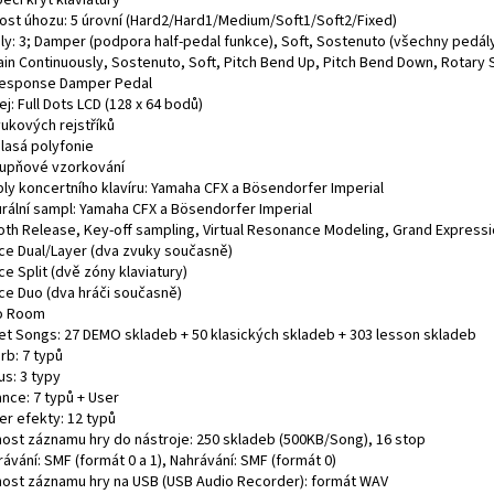
ěcí kryt klaviatury
ivost úhozu: 5 úrovní (Hard2/Hard1/Medium/Soft1/Soft2/Fixed)
ly: 3; Damper (podpora half-pedal funkce), Soft, Sostenuto (všechny pedály 
ain Continuously, Sostenuto, Soft, Pitch Bend Up, Pitch Bend Down, Rotary
esponse Damper Pedal
ej: Full Dots LCD (128 x 64 bodů)
vukových rejstříků
hlasá polyfonie
tupňové vzorkování
ly koncertního klavíru: Yamaha CFX a Bösendorfer Imperial
urální sampl: Yamaha CFX a Bösendorfer Imperial
th Release, Key-off sampling, Virtual Resonance Modeling, Grand Express
ce Dual/Layer (dva zvuky současně)
e Split (dvě zóny klaviatury)
ce Duo (dva hráči současně)
o Room
et Songs: 27 DEMO skladeb + 50 klasických skladeb + 303 lesson skladeb
rb: 7 typů
us: 3 typy
iance: 7 typů + User
er efekty: 12 typů
ost záznamu hry do nástroje: 250 skladeb (500KB/Song), 16 stop
ávání: SMF (formát 0 a 1), Nahrávání: SMF (formát 0)
ost záznamu hry na USB (USB Audio Recorder): formát WAV