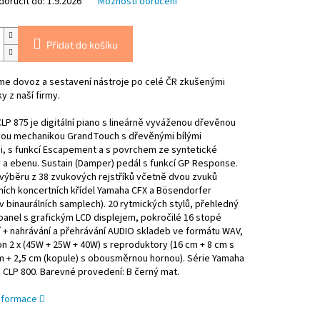
oručit do:
1.9.2026
Možnosti doručení
Přidat do košíku
eme dovoz a sestavení nástroje po celé ČR zkušenými
y z naší firmy.
LP 875 je digitální piano s lineárně vyváženou dřevěnou
vou mechanikou GrandTouch s dřevěnými bílými
i, s funkcí Escapement a s povrchem ze syntetické
 a ebenu. Sustain (Damper) pedál s funkcí GP Response.
výběru z 38 zvukových rejstříků včetně dvou zvuků
ních koncertních křídel Yamaha CFX a Bösendorfer
(v binaurálních samplech). 20 rytmických stylů, přehledný
panel s grafickým LCD displejem, pokročilé 16 stopé
 + nahrávání a přehrávání AUDIO skladeb ve formátu WAV,
on 2 x (45W + 25W + 40W) s reproduktory (16 cm + 8 cm s
m + 2,5 cm (kopule) s obousměrnou hornou). Série Yamaha
 CLP 800. Barevné provedení: B černý mat.
informace