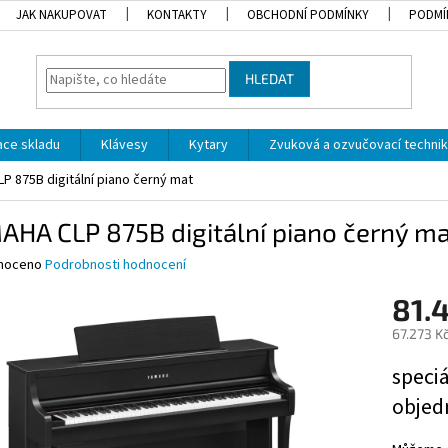
JAK NAKUPOVAT
KONTAKTY
OBCHODNÍ PODMÍNKY
PODMÍ
HLEDAT
dace skladu
Klávesy
Kytary
Zvuková a ozvučovací techni
P 875B digitální piano černý mat
HA CLP 875B digitální piano černý m
né
noceno
Podrobnosti hodnocení
ní
81.
u
67.273 K
Měrná
speci
cena:
ek.
objed