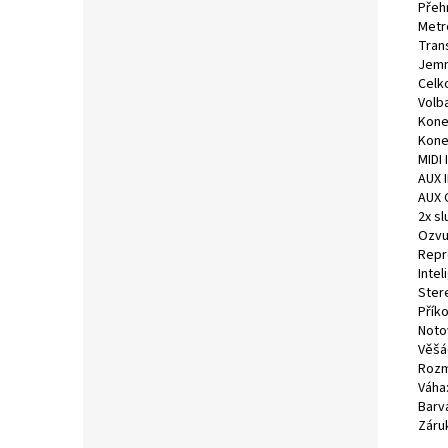
Přeh
Metr
Tran
Jemné
Celk
Volba
Kone
Kone
MIDI 
AUX I
AUX O
2x s
Ozvu
Repr
Intel
Ster
Příko
Noto
Věšá
Rozmě
Váha:
Barv
Záru