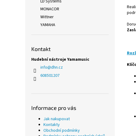
LD Systems
Real
MONACOR
podr
Wittner
Doru
YAMAHA
Zasl
Kontakt
Rozš
Hudební nástroje Yamamusic
Klíč
info
@
dhn.cz
608501207
Informace pro vás
Jak nakupovat
Kontakty
Obchodní podmínky