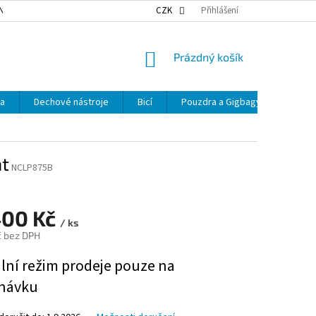
NKY OCHRANY OSOBNÍCH ÚDAJŮ
NAŠE DOPRAVA
CZK
Přihlášení
VÝDEJNÍ MÍSTA
NÁKUPNÍ
Prázdný košík
KOŠÍK
ka
Dechové nástroje
Bicí
Pouzdra a Gigbagy
Smyčc
at
NCLP875B
400 Kč
/ ks
č bez DPH
ální režim prodeje pouze na
návku