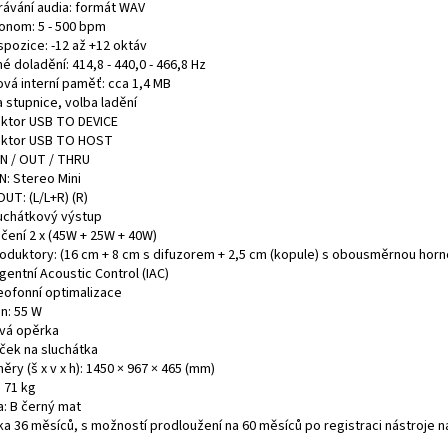
rávání audia: formát WAV
onom: 5 - 500 bpm
spozice: -12 až +12 oktáv
 doladění: 414,8 - 440,0 - 466,8 Hz
ová interní paměť: cca 1,4 MB
 stupnice, volba ladění
ktor USB TO DEVICE
ktor USB TO HOST
IN / OUT / THRU
N: Stereo Mini
UT: (L/L+R) (R)
luchátkový výstup
čení 2 x (45W + 25W + 40W)
oduktory: (16 cm + 8 cm s difuzorem + 2,5 cm (kopule) s obousměrnou horn
igentní Acoustic Control (IAC)
eofonní optimalizace
n: 55 W
vá opěrka
ček na sluchátka
ry (š x v x h): 1450 × 967 × 465 (mm)
 71 kg
a: B černý mat
ka 36 měsíců, s možností prodloužení na 60 měsíců po registraci nástroje 