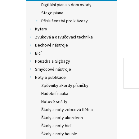
n
Digitální piana s doprovody
e
Stage piana
l
Příslušenství pro klávesy
Kytary
Zvuková a ozvučovací technika
Dechové nástroje
Bicí
Pouzdra a Gigbagy
Smyčcové nástroje
Noty a publikace
Zpěvníky akordy písničky
Hudební nauka
Notové sešity
Školy a noty zobcová flétna
Školy a noty akordeon
Školy a noty bicí
Školy a noty housle