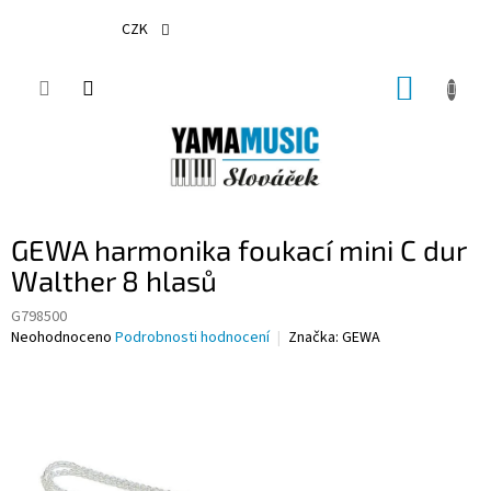
Přejít
na
CZK
obsah
NÁKUP
KOŠÍK
GEWA harmonika foukací mini C dur
Walther 8 hlasů
G798500
Průměrné
Neohodnoceno
Podrobnosti hodnocení
Značka:
GEWA
hodnocení
produktu
je
0,0
z
5
hvězdiček.