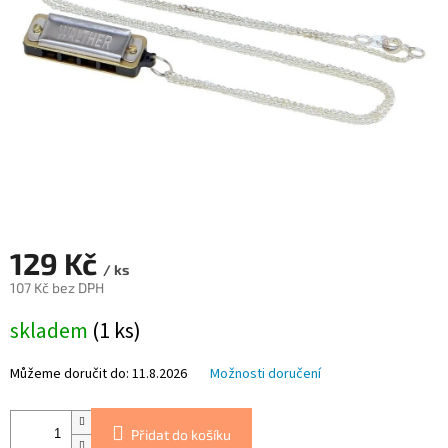
129 Kč
/ ks
107 Kč bez DPH
Měrná
skladem
(1 ks)
cena:
Můžeme doručit do:
11.8.2026
Možnosti doručení
Přidat do košíku