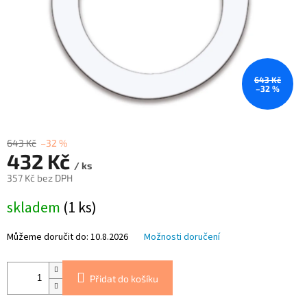
643 Kč
–32 %
643 Kč
–32 %
432 Kč
/ ks
357 Kč bez DPH
Měrná
skladem
(1 ks)
cena:
Můžeme doručit do:
10.8.2026
Možnosti doručení
Přidat do košíku