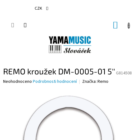
Přejít
na
CZK
obsah
NÁKUP
KOŠÍK
REMO kroužek DM-0005-01 5''
G814508
Průměrné
Neohodnoceno
Podrobnosti hodnocení
Značka:
Remo
hodnocení
produktu
je
0,0
z
5
hvězdiček.