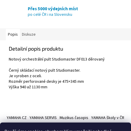
Přes 5000 výdejních míst
po celé ČR i na Slovensku
Popis
Diskuze
Detailní popis produktu
Notový orchestrální pult Studiomaster DF013 děrovaný
Černý skládací notový pult Studiomaster.
Je vyroben z oceli.
Rozměr perforované desky je 475×345 mm
Výška 940 až 1130 mm
Z
á
YAMAHA CZ
YAMAHA SERVIS
Muzikus časopis
YAMAHA školy v ČR
p
a