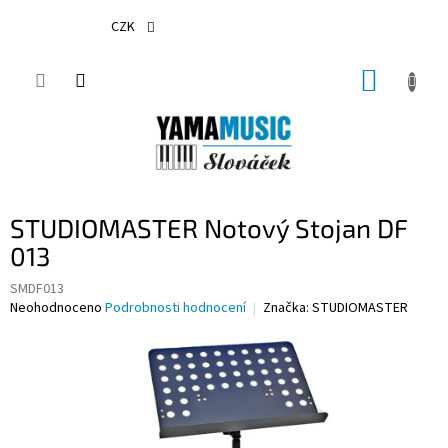
Přejít
na
CZK
obsah
NÁKUP
KOŠÍK
STUDIOMASTER Notový Stojan DF
013
SMDF013
Průměrné
Neohodnoceno
Podrobnosti hodnocení
Značka:
STUDIOMASTER
hodnocení
produktu
je
0,0
z
5
hvězdiček.