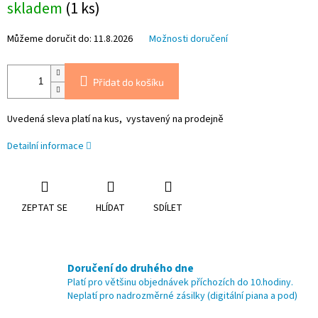
skladem
(1 ks)
cena:
Můžeme doručit do:
11.8.2026
Možnosti doručení
Přidat do košíku
Uvedená sleva platí na kus, vystavený na prodejně
Detailní informace
ZEPTAT SE
HLÍDAT
SDÍLET
Doručení do druhého dne
Platí pro většinu objednávek příchozích do 10.hodiny.
Neplatí pro nadrozměrné zásilky (digitální piana a pod)