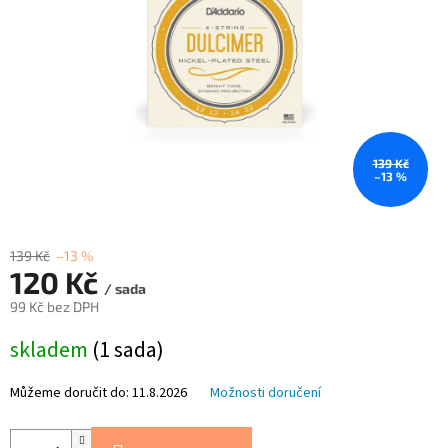
139 Kč
–13 %
139 Kč
–13 %
120 Kč
/ sada
99 Kč bez DPH
Měrná
skladem
(1 sada)
cena:
Můžeme doručit do:
11.8.2026
Možnosti doručení