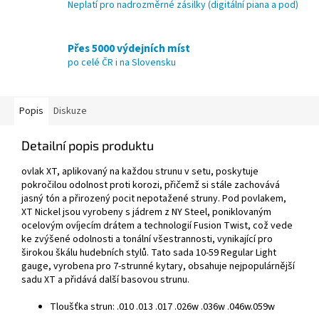
Neplatí pro nadrozměrné zásilky (digitální piana a pod)
Přes 5000 výdejních míst
po celé ČR i na Slovensku
Popis
Diskuze
Detailní popis produktu
ovlak XT, aplikovaný na každou strunu v setu, poskytuje
pokročilou odolnost proti korozi, přičemž si stále zachovává
jasný tón a přirozený pocit nepotažené struny. Pod povlakem,
XT Nickel jsou vyrobeny s jádrem z NY Steel, poniklovaným
ocelovým ovíjecím drátem a technologií Fusion Twist, což vede
ke zvýšené odolnosti a tonální všestrannosti, vynikající pro
širokou škálu hudebních stylů. Tato sada 10-59 Regular Light
gauge, vyrobena pro 7-strunné kytary, obsahuje nejpopulárnější
sadu XT a přidává další basovou strunu.
Tloušťka strun: .010 .013 .017 .026w .036w .046w.059w