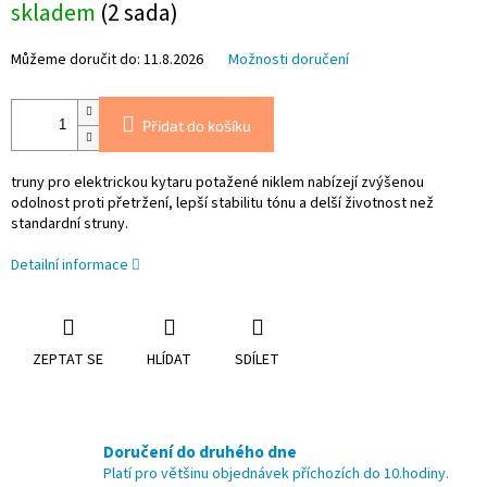
skladem
(2 sada)
cena:
Můžeme doručit do:
11.8.2026
Možnosti doručení
Přidat do košíku
truny pro elektrickou kytaru potažené niklem nabízejí zvýšenou
odolnost proti přetržení, lepší stabilitu tónu a delší životnost než
standardní struny.
Detailní informace
ZEPTAT SE
HLÍDAT
SDÍLET
Doručení do druhého dne
Platí pro většinu objednávek příchozích do 10.hodiny.