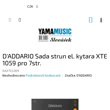
Přejít
na
CZK
obsah
NÁKUP
KOŠÍK
D'ADDARIO Sada strun el. kytara XTE
1059 pro 7str.
DAXTE1059
Průměrné
Neohodnoceno
Podrobnosti hodnocení
Značka:
D'ADDARIO
hodnocení
produktu
je
0,0
z
5
hvězdiček.