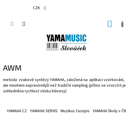
Přejít
na
CZK
obsah
NÁKUP
KOŠÍK
AWM
metoda zvukové syntézy YAMAHA, založená na aplikaci vzorkování,
ale mnohem expresívnější než tradiční sampling (přímo ve vzorcích je
zohledněna rychlost stisku klávesy)
Z
á
YAMAHA CZ
YAMAHA SERVIS
Muzikus časopis
YAMAHA školy v ČR
p
a
t