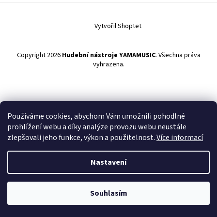
í
Vytvořil Shoptet
Copyright 2026
Hudební nástroje YAMAMUSIC
. Všechna práva
vyhrazena.
Používáme cookies, abychom Vám umožnili pohodlné
prohlížení webu a díky analýze provozu webu neustále
zlepšovali jeho funkce, výkon a použitelnost.
Více informací
Nastavení
Souhlasím