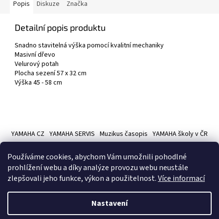
Popis
Diskuze
Značka
Detailní popis produktu
Snadno stavitelná výška pomocí kvalitní mechaniky
Masivní dřevo
Velurový potah
Plocha sezení 57 x 32 cm
Výška 45 - 58 cm
Z
á
YAMAHA CZ
YAMAHA SERVIS
Muzikus časopis
YAMAHA školy v ČR
p
a
Používáme cookies, abychom Vám umožnili pohodlné
t
prohlížení webu a díky analýze provozu webu neustále
í
zlepšovali jeho funkce, výkon a použitelnost.
Více informací
Vytvořil Shoptet
Nastavení