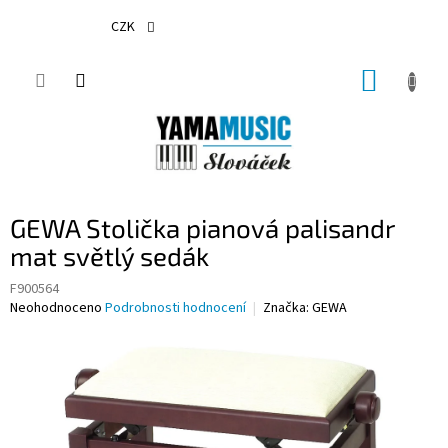
Přejít
na
CZK
obsah
NÁKUP
KOŠÍK
GEWA Stolička pianová palisandr
mat světlý sedák
F900564
Průměrné
Neohodnoceno
Podrobnosti hodnocení
Značka:
GEWA
hodnocení
produktu
je
0,0
z
5
hvězdiček.