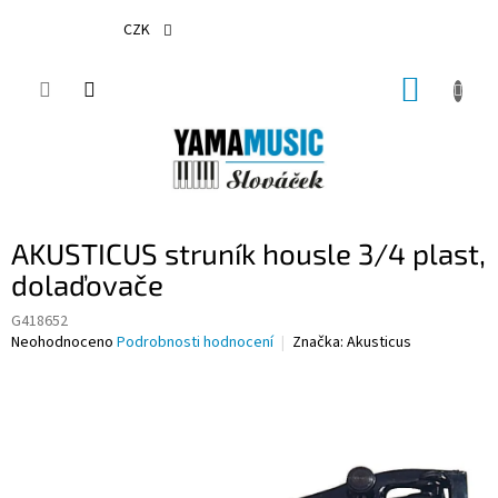
Přejít
na
CZK
obsah
NÁKUP
KOŠÍK
AKUSTICUS struník housle 3/4 plast,
dolaďovače
G418652
Průměrné
Neohodnoceno
Podrobnosti hodnocení
Značka:
Akusticus
hodnocení
produktu
je
0,0
z
5
hvězdiček.