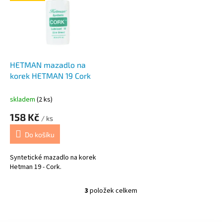
HETMAN mazadlo na
korek HETMAN 19 Cork
skladem
(2 ks)
158 Kč
/ ks
Do košíku
Syntetické mazadlo na korek
Hetman 19 - Cork.
3
položek celkem
O
v
l
Z