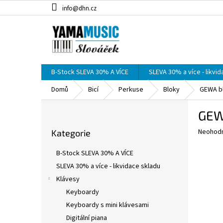
Přejít
info@dhn.cz
na
obsah
B-Stock SLEVA 30% A VÍCE
SLEVA 30% a více - likvi
Domů
Bicí
Perkuse
Bloky
GEWA bl
P
GEWA
o
Přeskočit
s
Průměr
Neohod
Kategorie
kategorie
t
hodnoce
r
produkt
B-Stock SLEVA 30% A VÍCE
a
je
SLEVA 30% a více - likvidace skladu
0,0
n
z
Klávesy
n
5
í
Keyboardy
hvězdič
p
Keyboardy s mini klávesami
a
Digitální piana