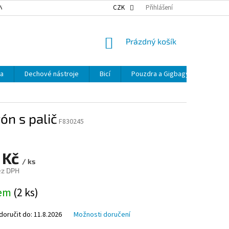
NKY OCHRANY OSOBNÍCH ÚDAJŮ
NAŠE DOPRAVA
CZK
Přihlášení
VÝDEJNÍ MÍSTA
NÁKUPNÍ
Prázdný košík
KOŠÍK
ka
Dechové nástroje
Bicí
Pouzdra a Gigbagy
Smyčc
n s palič
F830245
 Kč
/ ks
ez DPH
dem
(2 ks)
oručit do:
11.8.2026
Možnosti doručení