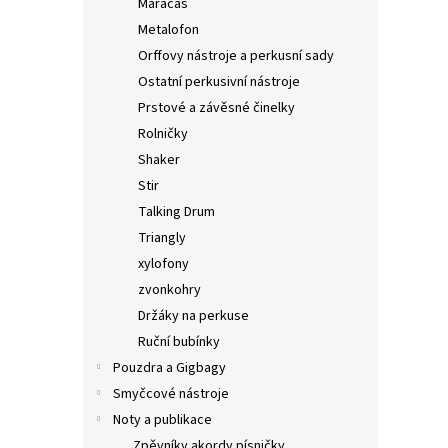
Maracas
Metalofon
Orffovy nástroje a perkusní sady
Ostatní perkusivní nástroje
Prstové a závěsné činelky
Rolničky
Shaker
Stir
Talking Drum
Triangly
xylofony
zvonkohry
Držáky na perkuse
Ruční bubínky
Pouzdra a Gigbagy
Smyčcové nástroje
Noty a publikace
Zpěvníky akordy písničky