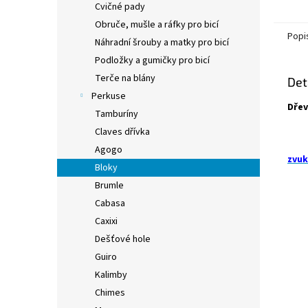
Cvičné pady
Obruče, mušle a ráfky pro bicí
Popi
Náhradní šrouby a matky pro bicí
Podložky a gumičky pro bicí
Terče na blány
Det
Perkuse
Dřev
Tamburíny
Claves dřívka
Agogo
zvuk
Bloky
Brumle
Cabasa
Caxixi
Dešťové hole
Guiro
Kalimby
Chimes