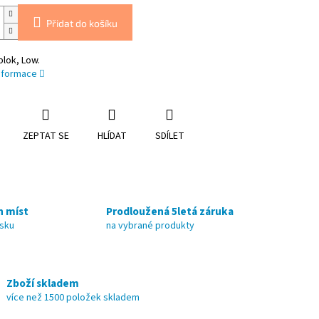
Přidat do košíku
lok, Low.
informace
ZEPTAT SE
HLÍDAT
SDÍLET
h míst
Prodloužená 5letá záruka
nsku
na vybrané produkty
Zboží skladem
více než 1500 položek skladem