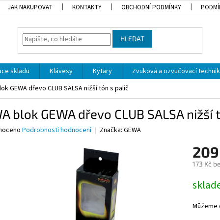
JAK NAKUPOVAT
KONTAKTY
OBCHODNÍ PODMÍNKY
PODMÍ
HLEDAT
dace skladu
Klávesy
Kytary
Zvuková a ozvučovací techni
ok GEWA dřevo CLUB SALSA nižší tón s palič
 blok GEWA dřevo CLUB SALSA nižší tó
né
noceno
Podrobnosti hodnocení
Značka:
GEWA
ní
209
u
173 Kč b
Měrná
skla
cena:
ek.
Můžeme d