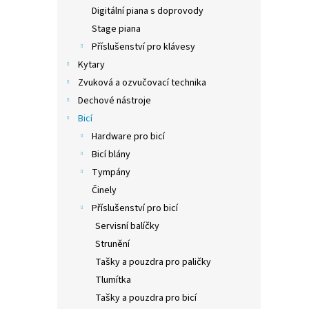
n
Digitální piana s doprovody
e
Stage piana
l
Příslušenství pro klávesy
Kytary
Zvuková a ozvučovací technika
Dechové nástroje
Bicí
Hardware pro bicí
Bicí blány
Tympány
Činely
Příslušenství pro bicí
Servisní balíčky
Strunění
Tašky a pouzdra pro paličky
Tlumítka
Tašky a pouzdra pro bicí