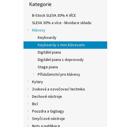
Kategorie
kategorie
elektr
• 5 bi
B-Stock SLEVA 30% A VÍCE
disple
SLEVA 30% a více - likvidace skladu
Klávesy
Keyboardy
Keyboardy s mini klávesami
Digitální piana
Digitální piana s doprovody
Stage piana
Příslušenství pro klávesy
Kytary
Zvuková a ozvučovací technika
Dechové nástroje
Bicí
Pouzdra a Gigbagy
Smyčcové nástroje
Noty a publikace