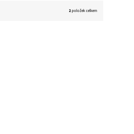
2
položek celkem
.990 Kč
–25 %
A 81,
dem
(1 ks)
 košíku