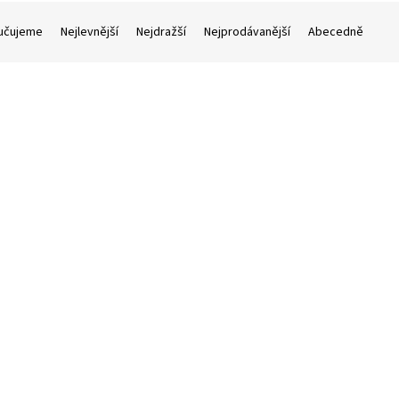
učujeme
Nejlevnější
Nejdražší
Nejprodávanější
Abecedně
Akce
odej
Výprodej
1.990 Kč
1
–25 %
 keyboard mini Casio SA 80,
CASIO keyboard mini Casio S
inikláves
44 minikláves
skladem
(1 ks)
skla
90 Kč
Do košíku
1.490 Kč
Do
/ ks
/ ks