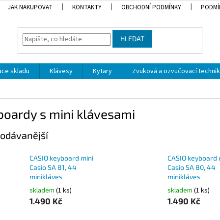
JAK NAKUPOVAT
KONTAKTY
OBCHODNÍ PODMÍNKY
PODMÍ
HLEDAT
dace skladu
Klávesy
Kytary
Zvuková a ozvučovací techni
oardy s mini klávesami
odávanější
CASIO keyboard mini
CASIO keyboard 
Casio SA 81, 44
Casio SA 80, 44
minikláves
minikláves
skladem
(1 ks)
skladem
(1 ks)
1.490 Kč
1.490 Kč