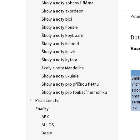
Školy a noty zobcová flétna
Školy a noty akordeon
Popi
Školy a noty bicí
Školy a noty housle
Školy a noty keyboard
Det
Školy a noty klarinet
Hous
Školy a noty klavír
Školy a noty kytara
školy a noty Mandolína
Školy a noty ukulele
veli
Školy a noty pro příčnou flétnu
vrch
spod
Školy a noty pro foukací harmoniku
hmat
Příslušenství
stru
lak
Značky
ABX
AULOS
Beale