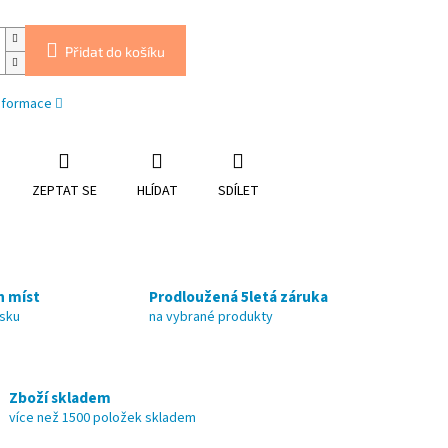
Přidat do košíku
informace
ZEPTAT SE
HLÍDAT
SDÍLET
h míst
Prodloužená 5letá záruka
nsku
na vybrané produkty
Zboží skladem
více než 1500 položek skladem