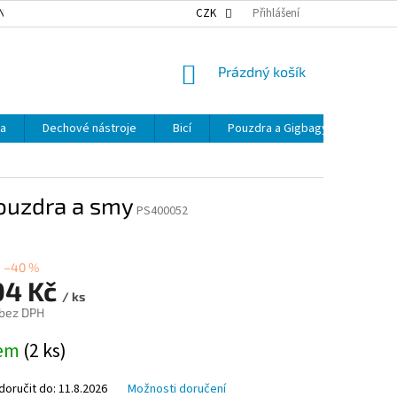
NKY OCHRANY OSOBNÍCH ÚDAJŮ
NAŠE DOPRAVA
CZK
Přihlášení
VÝDEJNÍ MÍSTA
NÁKUPNÍ
Prázdný košík
KOŠÍK
ka
Dechové nástroje
Bicí
Pouzdra a Gigbagy
Smyčc
ouzdra a smy
PS400052
–40 %
04 Kč
/ ks
 bez DPH
dem
(2 ks)
oručit do:
11.8.2026
Možnosti doručení