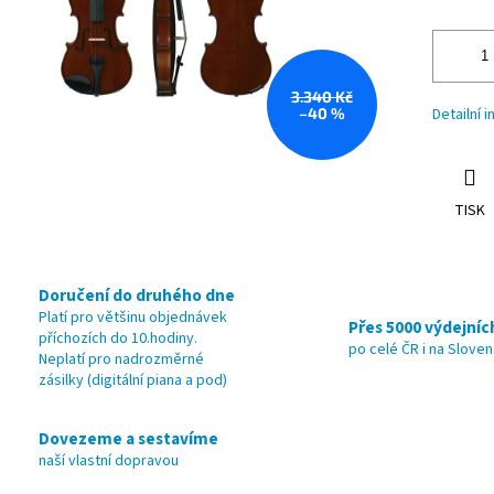
3.340 Kč
–40 %
Detailní 
TISK
Doručení do druhého dne
Platí pro většinu objednávek
Přes 5000 výdejníc
příchozích do 10.hodiny.
po celé ČR i na Slove
Neplatí pro nadrozměrné
zásilky (digitální piana a pod)
Dovezeme a sestavíme
naší vlastní dopravou