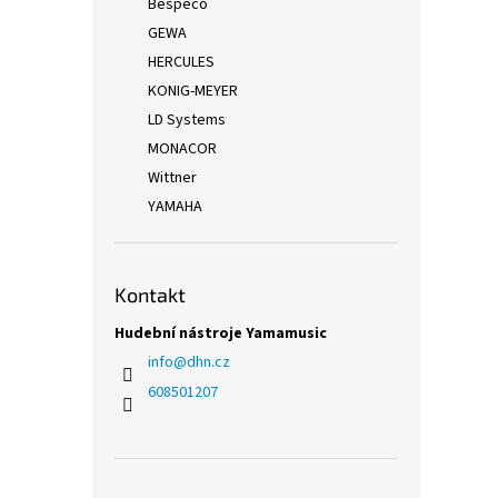
Bespeco
GEWA
HERCULES
KONIG-MEYER
LD Systems
MONACOR
Wittner
YAMAHA
Kontakt
Hudební nástroje Yamamusic
info
@
dhn.cz
608501207