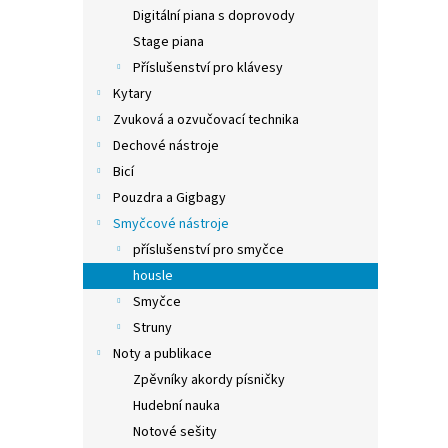
n
Digitální piana s doprovody
e
Stage piana
l
Příslušenství pro klávesy
Kytary
Zvuková a ozvučovací technika
Dechové nástroje
Bicí
Pouzdra a Gigbagy
Smyčcové nástroje
příslušenství pro smyčce
housle
Smyčce
Struny
Noty a publikace
Zpěvníky akordy písničky
Hudební nauka
Notové sešity