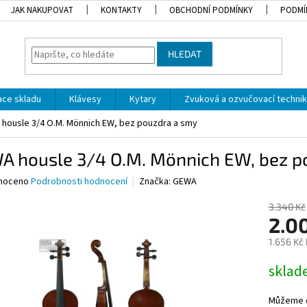
JAK NAKUPOVAT
KONTAKTY
OBCHODNÍ PODMÍNKY
PODMÍ
HLEDAT
dace skladu
Klávesy
Kytary
Zvuková a ozvučovací techni
housle 3/4 O.M. Mönnich EW, bez pouzdra a smy
A housle 3/4 O.M. Mönnich EW, bez p
né
noceno
Podrobnosti hodnocení
Značka:
GEWA
ní
u
3.340 Kč
2.0
1.656 Kč
Měrná
skla
ek.
cena:
Můžeme d