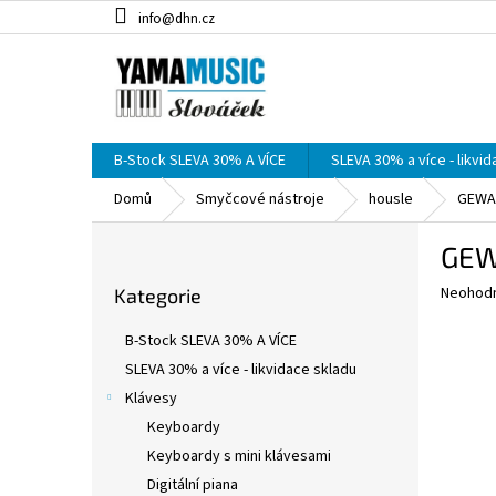
Přejít
info@dhn.cz
na
obsah
B-Stock SLEVA 30% A VÍCE
SLEVA 30% a více - likvi
Domů
Smyčcové nástroje
housle
GEWA 
P
GEW
o
Přeskočit
s
Průměr
Neohod
Kategorie
kategorie
t
hodnoce
r
produkt
B-Stock SLEVA 30% A VÍCE
a
je
SLEVA 30% a více - likvidace skladu
0,0
n
z
Klávesy
n
5
í
Keyboardy
hvězdič
p
Keyboardy s mini klávesami
a
Digitální piana