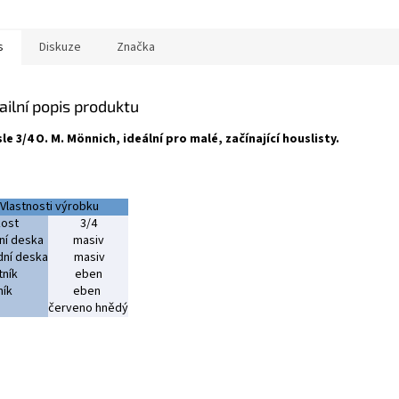
s
Diskuze
Značka
ailní popis produktu
le 3/4 O. M. Mönnich, ideální pro malé, začínající houslisty.
Vlastnosti výrobku
kost
3/4
ní deska
masiv
ní deska
masiv
ník
eben
ník
eben
červeno hnědý