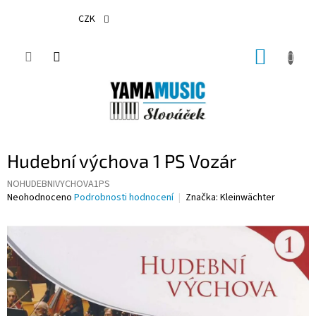
Přejít
na
CZK
obsah
NÁKUP
KOŠÍK
Hudební výchova 1 PS Vozár
NOHUDEBNIVYCHOVA1PS
Průměrné
Neohodnoceno
Podrobnosti hodnocení
Značka:
Kleinwächter
hodnocení
produktu
je
0,0
z
5
hvězdiček.