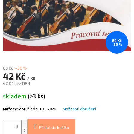
60 Kč
–30 %
60 Kč
–30 %
42 Kč
/ ks
42 Kč bez DPH
Měrná
skladem
(>3 ks)
cena:
Můžeme doručit do:
10.8.2026
Možnosti doručení
Přidat do košíku