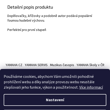
Detailní popis produktu
Doplňovačky, křížovky a podobně autor podává populární
foumou hudební výchovu.
Perfektní pro první stupeň
Z
á
YAMAHA CZ
YAMAHA SERVIS
Muzikus časopis
YAMAHA školy v ČR
p
a
Používáme cookies, abychom Vám umožnili pohodlné
t
prohlížení webu a díky analýze provozu webu neustále
í
zlepšovali jeho funkce, výkon a použitelnost.
Více informací
Vytvořil Shoptet
Nastavení